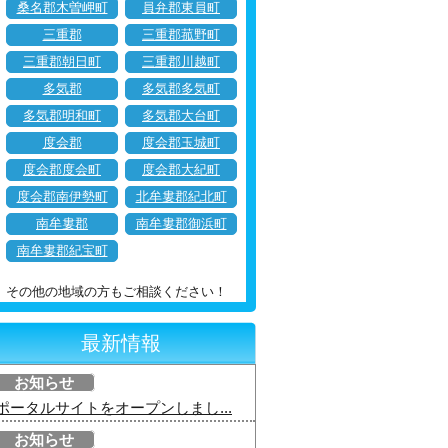
桑名郡木曽岬町
員弁郡東員町
三重郡
三重郡菰野町
三重郡朝日町
三重郡川越町
多気郡
多気郡多気町
多気郡明和町
多気郡大台町
度会郡
度会郡玉城町
度会郡度会町
度会郡大紀町
度会郡南伊勢町
北牟婁郡紀北町
南牟婁郡
南牟婁郡御浜町
南牟婁郡紀宝町
その他の地域の方もご相談ください！
最新情報
お知らせ
ポータルサイトをオープンしまし...
お知らせ