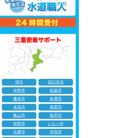
津市
四日市市
伊勢市
松阪市
桑名市
鈴鹿市
名張市
尾鷲市
亀山市
鳥羽市
熊野市
いなべ市
志摩市
伊賀市