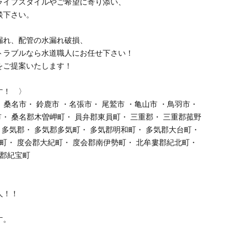
ライフスタイルやご希望に寄り添い、
談下さい。
漏れ、配管の水漏れ破損、
トラブルなら水道職人にお任せ下さい！
をご提案いたします！
す！ 〉
 桑名市・ 鈴鹿市 ・名張市・ 尾鷲市 ・亀山市 ・鳥羽市・
市・ 桑名郡木曽岬町・ 員弁郡東員町・ 三重郡・ 三重郡菰野
 多気郡・ 多気郡多気町・ 多気郡明和町・ 多気郡大台町・
町・ 度会郡大紀町・ 度会郡南伊勢町・ 北牟婁郡紀北町・
婁郡紀宝町
人！！
す。