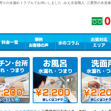
りの水漏れトラブルでお伺いしました -みえ水道職人 -三重県の水道