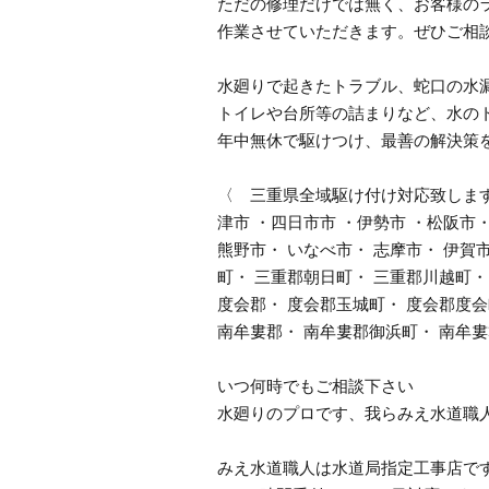
ただの修理だけでは無く、お客様の
作業させていただきます。ぜひご相
水廻りで起きたトラブル、蛇口の水
トイレや台所等の詰まりなど、水の
年中無休で駆けつけ、最善の解決策
〈 三重県全域駆け付け対応致しま
津市 ・四日市市 ・伊勢市 ・松阪市・
熊野市・ いなべ市・ 志摩市・ 伊賀
町・ 三重郡朝日町・ 三重郡川越町・
度会郡・ 度会郡玉城町・ 度会郡度会
南牟婁郡・ 南牟婁郡御浜町・ 南牟
いつ何時でもご相談下さい
水廻りのプロです、我らみえ水道職
みえ水道職人は水道局指定工事店で