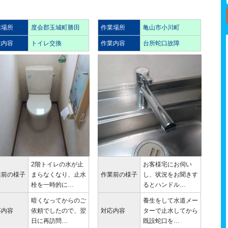
業場所
度会郡玉城町勝田
作業場所
亀山市小川町
業内容
トイレ交換
作業内容
台所蛇口故障
2階トイレの水が止
お客様宅にお伺い
業前の様子
まらなくなり、止水
作業前の様子
し、状況をお聞きす
栓を一時的に…
るとハンドル…
暗くなってからのご
養生をして水道メー
応内容
依頼でしたので、翌
対応内容
ターで止水してから
日に再訪問…
既設蛇口を…