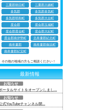
三重郡朝日町
三重郡川越町
多気郡
多気郡多気町
多気郡明和町
多気郡大台町
度会郡
度会郡玉城町
度会郡度会町
度会郡大紀町
度会郡南伊勢町
北牟婁郡紀北町
南牟婁郡
南牟婁郡御浜町
南牟婁郡紀宝町
その他の地域の方もご相談ください！
最新情報
お知らせ
ポータルサイトをオープンしまし...
お知らせ
公式YouTubeチャンネル開...