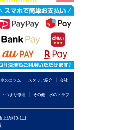
水のコラム
スタッフ紹介
会社
れ・つまり修理
その他、水のトラブ
上浜町3-111
所