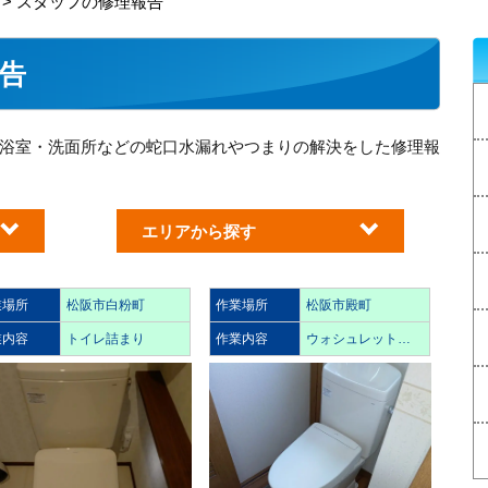
> スタッフの修理報告
告
浴室・洗面所などの蛇口水漏れやつまりの解決をした修理報
エリアから探す
業場所
松阪市白粉町
作業場所
松阪市殿町
業内容
トイレ詰まり
作業内容
ウォシュレット…