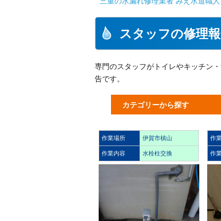
三重の水漏れ修理業者 みえ水道職人
スタッフの修理報
専門のスタッフがトイレやキッチン・
告です。
カテゴリーから探す
作業場所
伊賀市槙山
作
作業内容
水栓柱交換
作