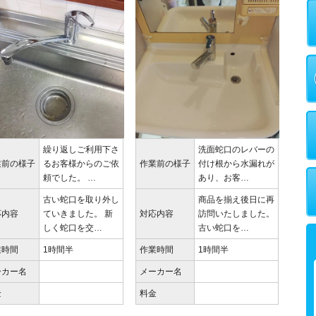
繰り返しご利用下さ
洗面蛇口のレバーの
業前の様子
るお客様からのご依
作業前の様子
付け根から水漏れが
頼でした。 …
あり、お客…
古い蛇口を取り外し
商品を揃え後日に再
応内容
ていきました。 新
対応内容
訪問いたしました。
しく蛇口を交…
古い蛇口を…
業時間
1時間半
作業時間
1時間半
ーカー名
メーカー名
金
料金