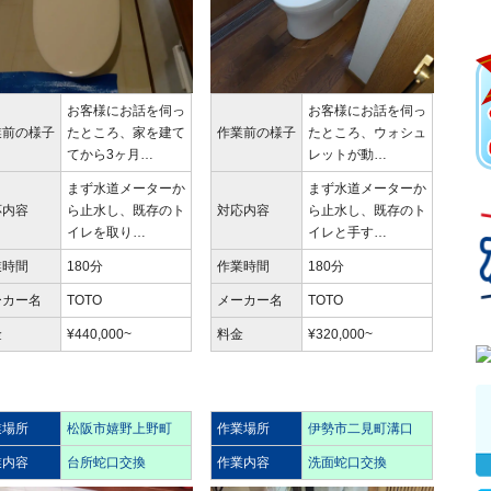
お客様にお話を伺っ
お客様にお話を伺っ
業前の様子
たところ、家を建て
作業前の様子
たところ、ウォシュ
てから3ヶ月…
レットが動…
まず水道メーターか
まず水道メーターか
応内容
ら止水し、既存のト
対応内容
ら止水し、既存のト
イレを取り…
イレと手す…
業時間
180分
作業時間
180分
ーカー名
TOTO
メーカー名
TOTO
金
¥440,000~
料金
¥320,000~
業場所
松阪市嬉野上野町
作業場所
伊勢市二見町溝口
業内容
台所蛇口交換
作業内容
洗面蛇口交換