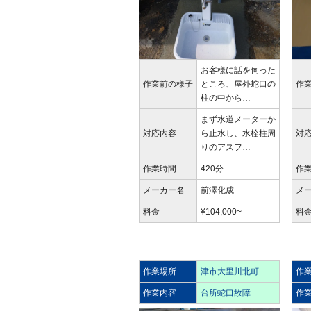
お客様に話を伺った
作業前の様子
ところ、屋外蛇口の
作
柱の中から…
まず水道メーターか
対応内容
ら止水し、水栓柱周
対
りのアスフ…
作業時間
420分
作
メーカー名
前澤化成
メ
料金
¥104,000~
料
作業場所
津市大里川北町
作
作業内容
台所蛇口故障
作