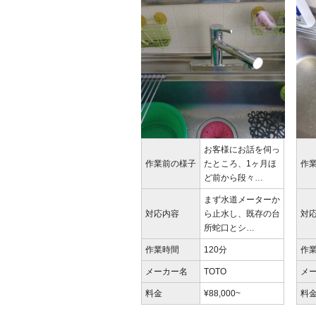
お客様にお話を伺っ
作業前の様子
たところ、1ヶ月ほ
作
ど前から段々…
まず水道メーターか
対応内容
ら止水し、既存の台
対
所蛇口とシ…
作業時間
120分
作
メーカー名
TOTO
メ
料金
¥88,000~
料