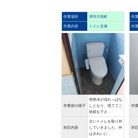
作業場所
津市片田町
作
作業内容
トイレ交換
作
突然水が流れっぱな
作業前の様子
しとなり、慌ててご
作
依頼を下さ…
古いトイレを取り外
対応内容
していきました。外
対
はきれいに…