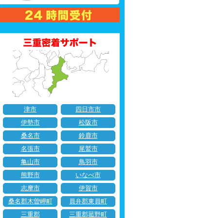
津市
四日市市
伊勢市
松阪市
桑名市
鈴鹿市
名張市
尾鷲市
亀山市
鳥羽市
熊野市
いなべ市
志摩市
伊賀市
桑名郡木曽岬町
員弁郡東員町
三重郡
三重郡菰野町