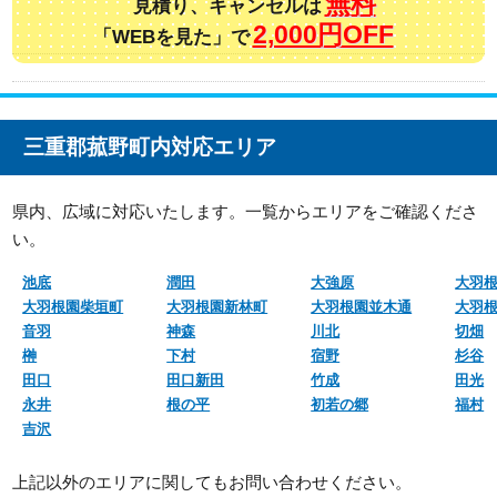
無料
見積り、キャンセルは
2,000円OFF
「WEBを見た」で
三重郡菰野町内対応エリア
県内、広域に対応いたします。一覧からエリアをご確認くださ
い。
池底
潤田
大強原
大羽
大羽根園柴垣町
大羽根園新林町
大羽根園並木通
大羽
音羽
神森
川北
切畑
榊
下村
宿野
杉谷
田口
田口新田
竹成
田光
永井
根の平
初若の郷
福村
吉沢
上記以外のエリアに関してもお問い合わせください。