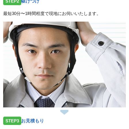
STEP2
駆けつけ
三重県鈴鹿市加佐登へトイレの水漏れ修理依頼を受け
お伺いしました。
最短30分〜1時間程度で現地にお伺いいたします。
2026/07/14
三重県津市一身田上津部田へ台所蛇口の修理依頼を受
けお伺いしました。
スタッフの修理報告や事例の一覧はこちら
STEP3
お見積もり