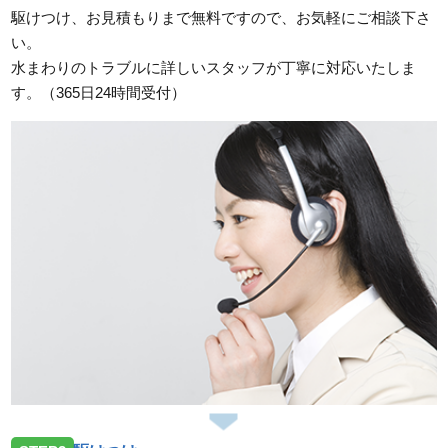
依頼を受けお伺いしました。
駆けつけ、お見積もりまで無料ですので、お気軽にご相談下さ
い。
2026/07/23
水まわりのトラブルに詳しいスタッフが丁寧に対応いたしま
三重県伊勢市二見町溝口へ洗面蛇口の水漏れ修理のご
す。（365日24時間受付）
依頼を受けお伺いしました。
2026/07/23
三重県津市片田町へトイレの水漏れ修理のご依頼を受
けお伺いしました。
2026/07/23
三重県度会郡玉城町勝田へトイレの水漏れ修理ご依頼
を受けお伺いしました。
2026/07/14
三重県亀山市小川町へ台所蛇口故障の依頼を受けお伺
いしました。
2026/07/14