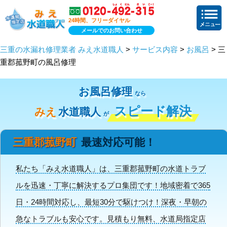
24時間、フリーダイヤル
メールでのお問い合わせ
三重の水漏れ修理業者 みえ水道職人
>
サービス内容
>
お風呂
> 三
重郡菰野町の風呂修理
お風呂修理
なら
スピード解決
みえ
水道職人
が
三重郡菰野町
最速対応可能！
私たち「みえ水道職人」は、三重郡菰野町の水道トラブ
ルを迅速・丁寧に解決するプロ集団です！地域密着で365
日・24時間対応し、最短30分で駆けつけ！深夜・早朝の
急なトラブルも安心です。見積もり無料、水道局指定店