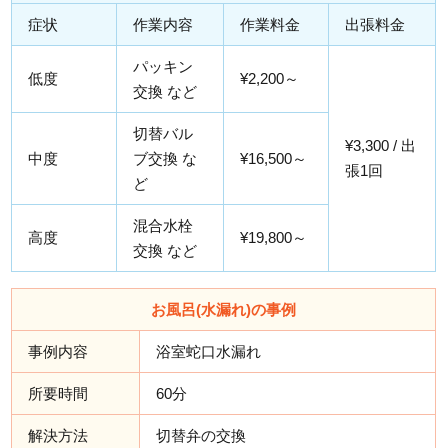
症状
作業内容
作業料金
出張料金
パッキン
低度
¥2,200～
交換 など
切替バル
¥3,300 / 出
中度
ブ交換 な
¥16,500～
張1回
ど
混合水栓
高度
¥19,800～
交換 など
お風呂(水漏れ)の事例
事例内容
浴室蛇口水漏れ
所要時間
60分
解決方法
切替弁の交換