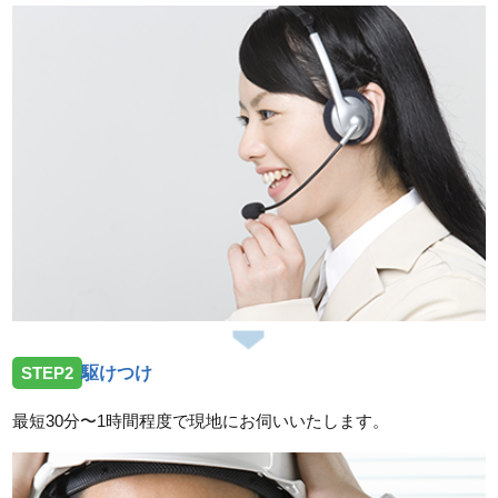
2026/07/23
三重県津市片田町へトイレの水漏れ修理のご依頼を受
けお伺いしました。
2026/07/23
三重県度会郡玉城町勝田へトイレの水漏れ修理ご依頼
を受けお伺いしました。
2026/07/14
三重県亀山市小川町へ台所蛇口故障の依頼を受けお伺
いしました。
2026/07/14
STEP2
駆けつけ
三重県鈴鹿市加佐登へトイレの水漏れ修理依頼を受け
お伺いしました。
最短30分〜1時間程度で現地にお伺いいたします。
2026/07/14
三重県津市一身田上津部田へ台所蛇口の修理依頼を受