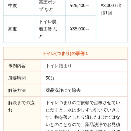
高圧ポン
中度
¥26,400～
¥3,300 / 出
プ など
張1回
トイレ脱
高度
着工賃 な
¥55,000～
ど
トイレ(つまり)の事例１
事例内容
トイレ詰まり
所要時間
50分
解決方法
薬品洗浄にて除去
解決までの流
トイレつまりのご依頼で点検させてい
れ
ただくと、水は少しずつ引いていきま
す。物を落としたり流したわけではな
いとのことなので、薬品洗浄でお見積