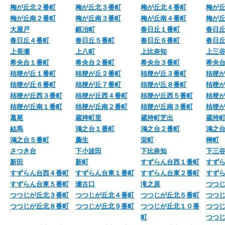
梅が丘北２番町
梅が丘北３番町
梅が丘北４番町
梅が
梅が丘南２番町
梅が丘南３番町
梅が丘南４番町
梅が
大屋戸
鍛冶町
春日丘１番町
春日
春日丘４番町
春日丘５番町
春日丘６番町
春日
上長瀬
上八町
上比奈知
上三
希央台１番町
希央台２番町
希央台３番町
希央
桔梗が丘１番町
桔梗が丘２番町
桔梗が丘３番町
桔梗
桔梗が丘６番町
桔梗が丘７番町
桔梗が丘８番町
桔梗
桔梗が丘西３番町
桔梗が丘西４番町
桔梗が丘西５番町
桔梗
桔梗が丘南１番町
桔梗が丘南２番町
桔梗が丘南３番町
桔梗
葛尾
蔵持町里
蔵持町芝出
蔵持
結馬
鴻之台１番町
鴻之台２番町
鴻之
鴻之台５番町
薦生
栄町
榊町
さつき台
下小波田
下比奈知
下三
新田
新町
すずらん台西１番町
すず
すずらん台西４番町
すずらん台東１番町
すずらん台東２番町
すず
すずらん台東５番町
瀬古口
滝之原
つつ
つつじが丘北３番町
つつじが丘北４番町
つつじが丘北５番町
つつ
つつじが丘北８番町
つつじが丘北９番町
つつじが丘北１０番
つつ
町
つつ