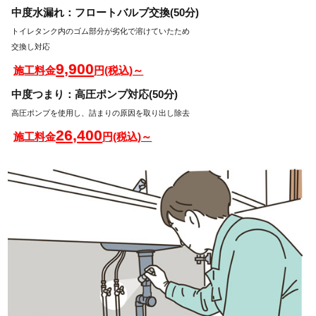
中度水漏れ：フロートバルブ交換(50分)
トイレタンク内のゴム部分が劣化で溶けていたため
交換し対応
9,900
施工料金
円(税込)～
中度つまり：高圧ポンプ対応(50分)
高圧ポンプを使用し、詰まりの原因を取り出し除去
26,400
施工料金
円(税込)～