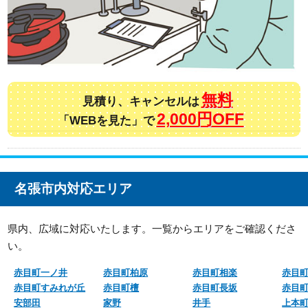
無料
見積り、キャンセルは
2,000円OFF
「WEBを見た」で
名張市内対応エリア
県内、広域に対応いたします。一覧からエリアをご確認くださ
い。
赤目町一ノ井
赤目町柏原
赤目町相楽
赤目
赤目町すみれが丘
赤目町檀
赤目町長坂
赤目
安部田
家野
井手
上本