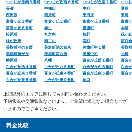
つつじが丘南５番町
つつじが丘南６番町
つつじが丘南７番町
つつ
長瀬
中知山
中町
夏秋
西田原
西原町
東田原
東町
富貴ケ丘１番町
富貴ケ丘２番町
富貴ケ丘３番町
富貴
富貴ケ丘６番町
布生
豊後町
本町
松原町
丸之内
短野
緑が
緑が丘東
南古山
南町
南百
美旗町池の台西
美旗町池の台東
美旗町中１番
美旗
美旗町藤が丘
美旗町南西原
美旗中村
元町
柳原町
八幡
百合が丘西１番町
百合
百合が丘西４番町
百合が丘西５番町
百合が丘西６番町
百合
百合が丘東３番町
百合が丘東４番町
百合が丘東５番町
百合
百合が丘東８番町
百合が丘東９番町
竜口
上記以外のエリアに関してもお問い合わせください。
予約状況や交通状況などにより。ご希望に添えない場合もござ
いますのでご了承ください。
料金比較