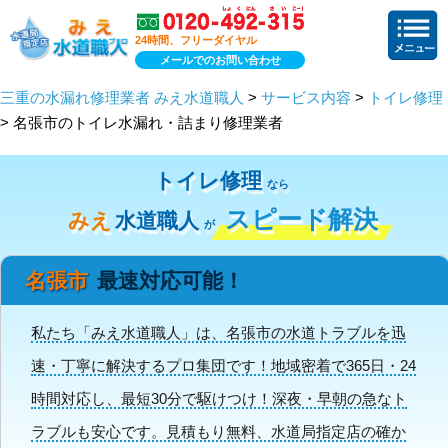
24時間、フリーダイヤル
メールでのお問い合わせ
三重の水漏れ修理業者 みえ水道職人
>
サービス内容
>
トイレ修理
> 名張市のトイレ水漏れ・詰まり修理業者
トイレ修理
なら
スピード解決
みえ
水道職人
が
名張市
最速対応可能！
私たち「みえ水道職人」は、名張市の水道トラブルを迅
速・丁寧に解決するプロ集団です！地域密着で365日・24
時間対応し、最短30分で駆けつけ！深夜・早朝の急なト
ラブルも安心です。見積もり無料、水道局指定店の確か