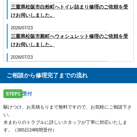
三重県松阪市白粉町へトイレ詰まり修理のご依頼を受
けお伺いしました。
2026/07/23
三重県松阪市殿町へウォシュレット修理のご依頼を受
けお伺いしました。
2026/07/23
三重県津市大里川北町へ台所蛇口の修理のご依頼を受
けお伺いしました。
ご相談から修理完了までの流れ
2026/07/23
STEP1
受付
三重県松阪市嬉野上野町へ台所蛇口の水漏れ修理のご
依頼を受けお伺いしました。
駆けつけ、お見積もりまで無料ですので、お気軽にご相談下さ
い。
2026/07/23
水まわりのトラブルに詳しいスタッフが丁寧に対応いたしま
三重県伊勢市二見町溝口へ洗面蛇口の水漏れ修理のご
す。（365日24時間受付）
依頼を受けお伺いしました。