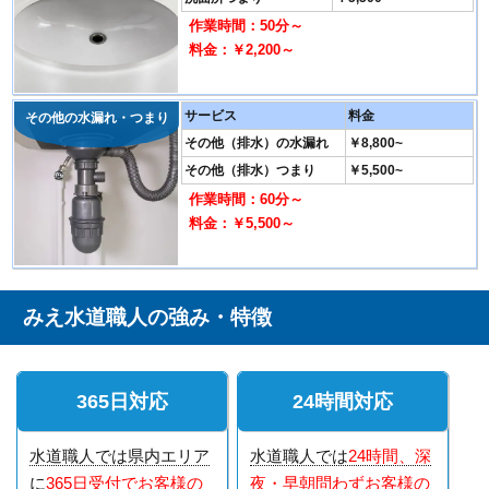
作業時間：50分～
料金：￥2,200～
サービス
料金
その他の水漏れ・つまり
その他（排水）の水漏れ
￥8,800~
その他（排水）つまり
￥5,500~
作業時間：60分～
料金：￥5,500～
みえ水道職人の強み・特徴
365日対応
24時間対応
水道職人では県内エリア
水道職人では
24時間、深
に
365日受付でお客様の
夜・早朝問わずお客様の