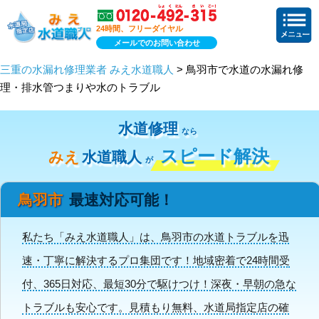
24時間、フリーダイヤル
メールでのお問い合わせ
三重の水漏れ修理業者 みえ水道職人
> 鳥羽市で水道の水漏れ修
理・排水管つまりや水のトラブル
水道修理
なら
スピード解決
みえ
水道職人
が
鳥羽市
最速対応可能！
私たち「みえ水道職人」は、鳥羽市の水道トラブルを迅
速・丁寧に解決するプロ集団です！地域密着で24時間受
付、365日対応、最短30分で駆けつけ！深夜・早朝の急な
トラブルも安心です。見積もり無料、水道局指定店の確