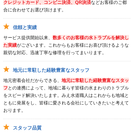
三重県伊勢市二見町溝口へ洗面蛇口の水漏れ修理のご
クレジットカード、コンビニ決済、QR決済
などお客様のご都
合に合わせてお選び頂けます。
依頼を受けお伺いしました。
2026/07/23
信頼と実績
三重県津市片田町へトイレの水漏れ修理のご依頼を受
サービス提供開始以来、
数多くのお客様の水トラブルを解決し
けお伺いしました。
た実績
がございます。これからもお客様にお喜び頂けるような
2026/07/23
親切な対応、迅速丁寧な修理を行ってまいります。
三重県度会郡玉城町勝田へトイレの水漏れ修理ご依頼
を受けお伺いしました。
地元に常駐した経験豊富なスタッフ
2026/07/14
地元密着会社だからできる、
地元に常駐した経験豊富なスタッ
フ
との連携によって、地域に暮らす皆様の水まわりのトラブル
三重県亀山市小川町へ台所蛇口故障の依頼を受けお伺
をスピード解決いたします。みえ水道職人はこれからも地域と
いしました。
ともに発展をし、皆様に愛される会社にしていきたいと考えて
2026/07/14
おります。
三重県鈴鹿市加佐登へトイレの水漏れ修理依頼を受け
お伺いしました。
スタッフ品質