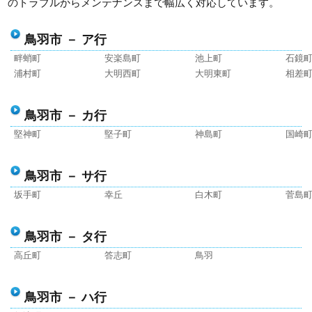
のトラブルからメンテナンスまで幅広く対応しています。
鳥羽市 － ア行
畔蛸町
安楽島町
池上町
石鏡
浦村町
大明西町
大明東町
相差
鳥羽市 － カ行
堅神町
堅子町
神島町
国崎
鳥羽市 － サ行
坂手町
幸丘
白木町
菅島
鳥羽市 － タ行
高丘町
答志町
鳥羽
鳥羽市 － ハ行