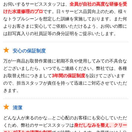
2026/07/14
お伺いするサービススタッフは、
全員が自社の高度な研修を受
けた水道修理のプロ
三重県津市一身田上津部田へ台所蛇口の修理依頼を受
です。日々サービス品質向上のため、様々
なトラブルシーンを想定した訓練を実施しております。また何
けお伺いしました。
よりお客さまに安心してご依頼いただけるよう、お伺いの際に
スタッフの修理報告や事例の一覧はこちら
は顔写真入りの社員証等の身分証明をご提示いたします。
安心の保証制度
万が一商品お取替作業後に初期不良や使用してみての不具合な
どございましたら、いつでもご連絡ください。弊社では、各種
お取替え性につきまして
3年間の保証制度
を設けてございます
ので、担当スタッフが責任を持って迅速にご対応させていただ
きます。
清潔
どんな人が来るのかな…とご心配のお客様にも安心していただ
くため、弊社のサービススタッフは
身だしなみを整え、クリー