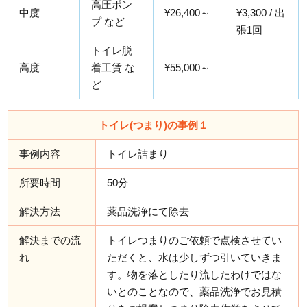
高圧ポン
中度
¥26,400～
¥3,300 / 出
プ など
張1回
トイレ脱
高度
着工賃 な
¥55,000～
ど
トイレ(つまり)の事例１
事例内容
トイレ詰まり
所要時間
50分
解決方法
薬品洗浄にて除去
解決までの流
トイレつまりのご依頼で点検させてい
れ
ただくと、水は少しずつ引いていきま
す。物を落としたり流したわけではな
いとのことなので、薬品洗浄でお見積