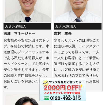
みえ水道職人
みえ水道職人
深瀬 マネージャー
吉村 主任
お客様の不安な水回りのトラ
水まわりというのは現場ごと
ブルを笑顔で解消します。水
に症状や状態、ライフスタイ
道修理のプロフェッショナル
ルによっても様々です。一人
である私たち水道職人が、ホ
一人のお客様にとって最善の
ームドクターとしてお客様の
選択肢を提案することを大切
安心と安全を守ります。長年
に、お客様の不安に寄り添え
の経験と専門知識を活かし、
る水まわりのプロでありたい
お困りごとを解決いたしま
と思います。いつでもお気軽
す。
にご相談ください！