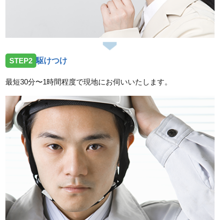
2026/07/14
三重県亀山市小川町へ台所蛇口故障の依頼を受けお伺
いしました。
2026/07/14
STEP2
駆けつけ
三重県鈴鹿市加佐登へトイレの水漏れ修理依頼を受け
お伺いしました。
最短30分〜1時間程度で現地にお伺いいたします。
2026/07/14
三重県津市一身田上津部田へ台所蛇口の修理依頼を受
けお伺いしました。
スタッフの修理報告や事例の一覧はこちら