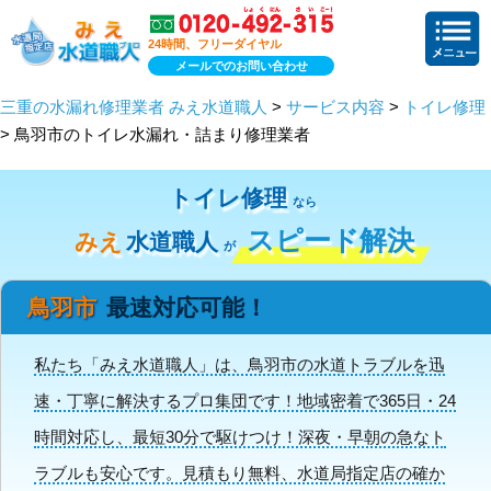
24時間、フリーダイヤル
メールでのお問い合わせ
三重の水漏れ修理業者 みえ水道職人
>
サービス内容
>
トイレ修理
> 鳥羽市のトイレ水漏れ・詰まり修理業者
トイレ修理
なら
スピード解決
みえ
水道職人
が
鳥羽市
最速対応可能！
私たち「みえ水道職人」は、鳥羽市の水道トラブルを迅
速・丁寧に解決するプロ集団です！地域密着で365日・24
時間対応し、最短30分で駆けつけ！深夜・早朝の急なト
ラブルも安心です。見積もり無料、水道局指定店の確か