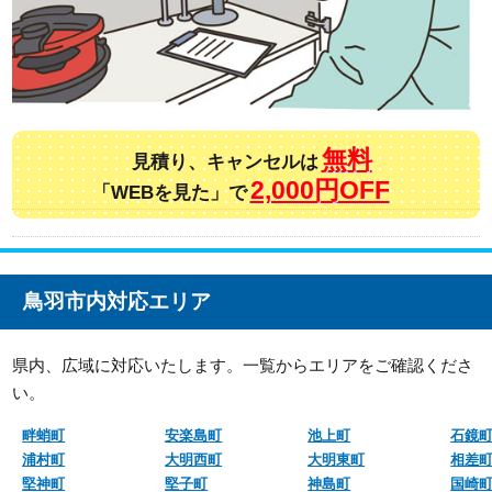
無料
見積り、キャンセルは
2,000円OFF
「WEBを見た」で
鳥羽市内対応エリア
県内、広域に対応いたします。一覧からエリアをご確認くださ
い。
畔蛸町
安楽島町
池上町
石鏡
浦村町
大明西町
大明東町
相差
堅神町
堅子町
神島町
国崎