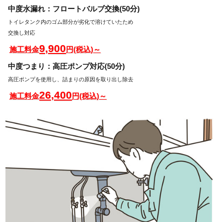
中度水漏れ：フロートバルブ交換(50分)
トイレタンク内のゴム部分が劣化で溶けていたため
交換し対応
9,900
施工料金
円(税込)～
中度つまり：高圧ポンプ対応(50分)
高圧ポンプを使用し、詰まりの原因を取り出し除去
26,400
施工料金
円(税込)～