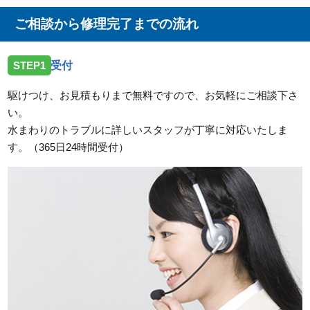
三重県津市大里川北町へ台所蛇口の修理のご依頼を受
けお伺いしました。
ご相談から修理完了までの流れ
2026/07/23
STEP1
受付
三重県松阪市嬉野上野町へ台所蛇口の水漏れ修理のご
依頼を受けお伺いしました。
駆けつけ、お見積もりまで無料ですので、お気軽にご相談下さ
い。
2026/07/23
水まわりのトラブルに詳しいスタッフが丁寧に対応いたしま
三重県伊勢市二見町溝口へ洗面蛇口の水漏れ修理のご
す。（365日24時間受付）
依頼を受けお伺いしました。
2026/07/23
三重県津市片田町へトイレの水漏れ修理のご依頼を受
けお伺いしました。
2026/07/23
三重県度会郡玉城町勝田へトイレの水漏れ修理ご依頼
を受けお伺いしました。