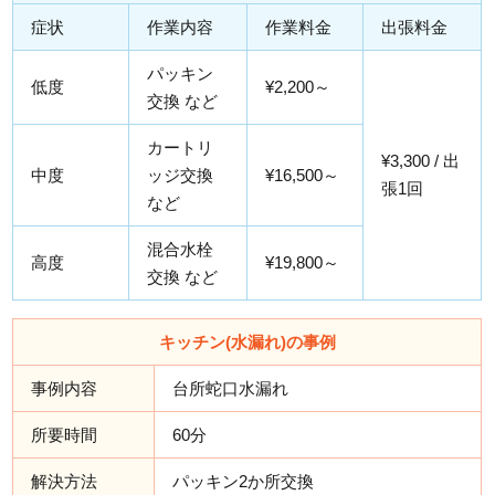
症状
作業内容
作業料金
出張料金
パッキン
低度
¥2,200～
交換 など
カートリ
¥3,300 / 出
中度
ッジ交換
¥16,500～
張1回
など
混合水栓
高度
¥19,800～
交換 など
キッチン(水漏れ)の事例
事例内容
台所蛇口水漏れ
所要時間
60分
解決方法
パッキン2か所交換