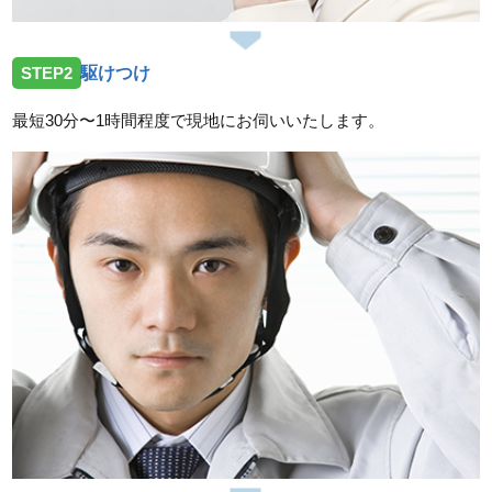
いしました。
2026/07/14
STEP2
駆けつけ
三重県鈴鹿市加佐登へトイレの水漏れ修理依頼を受け
お伺いしました。
最短30分〜1時間程度で現地にお伺いいたします。
2026/07/14
三重県津市一身田上津部田へ台所蛇口の修理依頼を受
けお伺いしました。
スタッフの修理報告や事例の一覧はこちら