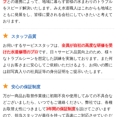
フ
との連携によって、地域に暮らす皆様の水まわりのトラブル
をスピード解決いたします。みえ水道職人はこれからも地域と
ともに発展をし、皆様に愛される会社にしていきたいと考えて
おります。
スタッフ品質
お伺いするサービススタッフは、
全員が自社の高度な研修を受
けた水道修理のプロ
です。日々サービス品質向上のため、様々
なトラブルシーンを想定した訓練を実施しております。また何
よりお客さまに安心してご依頼いただけるよう、お伺いの際に
は顔写真入りの社員証等の身分証明をご提示いたします。
安心の保証制度
万が一商品お取替作業後に初期不良や使用してみての不具合な
どございましたら、いつでもご連絡ください。弊社では、各種
お取替え性につきまして
3年間の保証制度
を設けてございます
ので、担当スタッフが責任を持って迅速にご対応させていただ