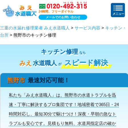
24時間、フリーダイヤル
メールでのお問い合わせ
三重の水漏れ修理業者 みえ水道職人
>
サービス内容
>
キッチン・
台所
> 熊野市のキッチン修理
キッチン修理
なら
スピード解決
みえ
水道職人
が
熊野市
最速対応可能！
私たち「みえ水道職人」は、熊野市の水道トラブルを迅
速・丁寧に解決するプロ集団です！地域密着で365日・24
時間対応し、最短30分で駆けつけ！深夜・早朝の急なト
ラブルも安心です。見積もり無料、水道局指定店の確か