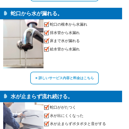
蛇口から水が漏れる。
蛇口の根本から水漏れ
排水管から水漏れ
床まで水が漏れる
給水管から水漏れ
詳しいサービス内容と料金はこちら
▲
水が止まらず流れ続ける。
蛇口ががたつく
水が出にくくなった
水が止まらずポタポタと音がする