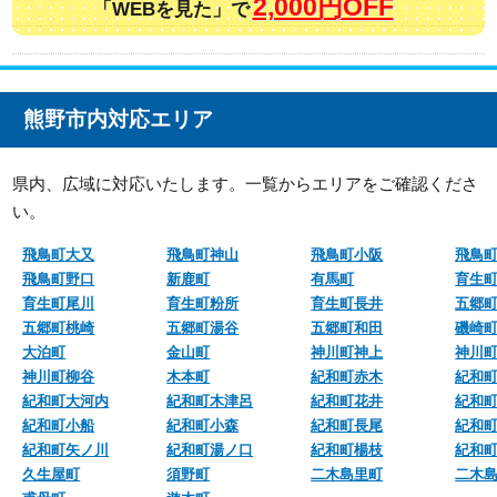
2,000円OFF
「WEBを見た」で
熊野市内対応エリア
県内、広域に対応いたします。一覧からエリアをご確認くださ
い。
飛鳥町大又
飛鳥町神山
飛鳥町小阪
飛鳥
飛鳥町野口
新鹿町
有馬町
育生
育生町尾川
育生町粉所
育生町長井
五郷
五郷町桃崎
五郷町湯谷
五郷町和田
磯崎
大泊町
金山町
神川町神上
神川
神川町柳谷
木本町
紀和町赤木
紀和
紀和町大河内
紀和町木津呂
紀和町花井
紀和
紀和町小船
紀和町小森
紀和町長尾
紀和
紀和町矢ノ川
紀和町湯ノ口
紀和町楊枝
紀和
久生屋町
須野町
二木島里町
二木