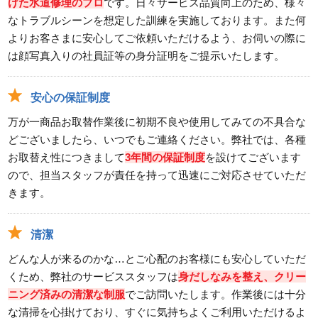
けた水道修理のプロ
です。日々サービス品質向上のため、様々
なトラブルシーンを想定した訓練を実施しております。また何
よりお客さまに安心してご依頼いただけるよう、お伺いの際に
は顔写真入りの社員証等の身分証明をご提示いたします。
安心の保証制度
万が一商品お取替作業後に初期不良や使用してみての不具合な
どございましたら、いつでもご連絡ください。弊社では、各種
お取替え性につきまして
3年間の保証制度
を設けてございます
ので、担当スタッフが責任を持って迅速にご対応させていただ
きます。
清潔
どんな人が来るのかな…とご心配のお客様にも安心していただ
くため、弊社のサービススタッフは
身だしなみを整え、クリー
ニング済みの清潔な制服
でご訪問いたします。作業後には十分
な清掃を心掛けており、すぐに気持ちよくご利用いただけるよ