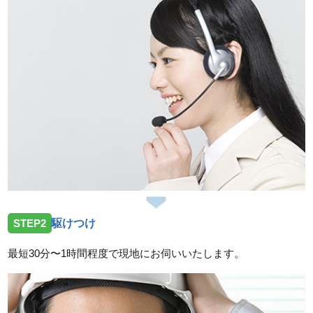
2026/07/23
三重県津市片田町へトイレの水漏れ修理のご依頼を受
けお伺いしました。
2026/07/23
三重県度会郡玉城町勝田へトイレの水漏れ修理ご依頼
を受けお伺いしました。
2026/07/14
三重県亀山市小川町へ台所蛇口故障の依頼を受けお伺
いしました。
2026/07/14
STEP2
駆けつけ
三重県鈴鹿市加佐登へトイレの水漏れ修理依頼を受け
お伺いしました。
最短30分〜1時間程度で現地にお伺いいたします。
2026/07/14
三重県津市一身田上津部田へ台所蛇口の修理依頼を受