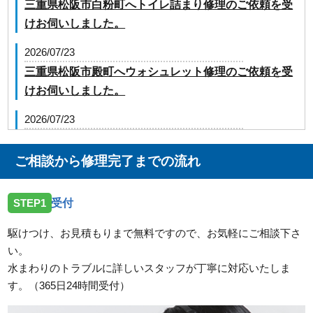
三重県松阪市白粉町へトイレ詰まり修理のご依頼を受
けお伺いしました。
2026/07/23
三重県松阪市殿町へウォシュレット修理のご依頼を受
けお伺いしました。
2026/07/23
三重県津市大里川北町へ台所蛇口の修理のご依頼を受
けお伺いしました。
ご相談から修理完了までの流れ
2026/07/23
STEP1
受付
三重県松阪市嬉野上野町へ台所蛇口の水漏れ修理のご
依頼を受けお伺いしました。
駆けつけ、お見積もりまで無料ですので、お気軽にご相談下さ
い。
2026/07/23
水まわりのトラブルに詳しいスタッフが丁寧に対応いたしま
三重県伊勢市二見町溝口へ洗面蛇口の水漏れ修理のご
す。（365日24時間受付）
依頼を受けお伺いしました。