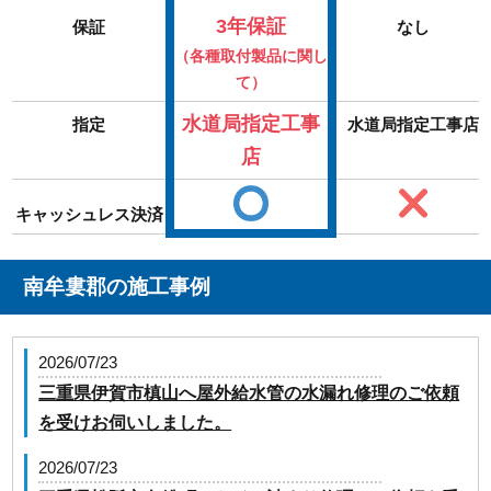
3年保証
保証
なし
（各種取付製品に関し
て）
水道局指定工事
指定
水道局指定工事店
店
キャッシュレス決済
南牟婁郡の施工事例
2026/07/23
三重県伊賀市槙山へ屋外給水管の水漏れ修理のご依頼
を受けお伺いしました。
2026/07/23