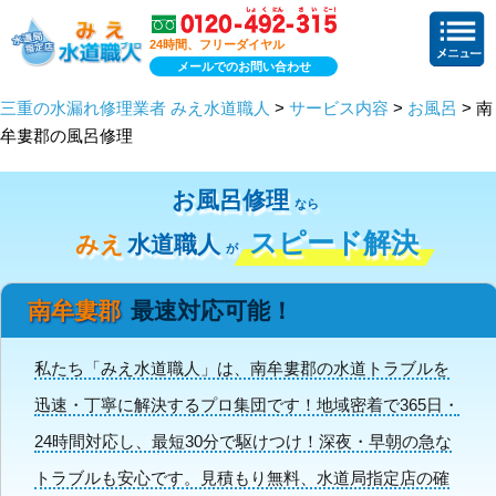
24時間、フリーダイヤル
メールでのお問い合わせ
三重の水漏れ修理業者 みえ水道職人
>
サービス内容
>
お風呂
> 南
牟婁郡の風呂修理
お風呂修理
なら
スピード解決
みえ
水道職人
が
南牟婁郡
最速対応可能！
私たち「みえ水道職人」は、南牟婁郡の水道トラブルを
迅速・丁寧に解決するプロ集団です！地域密着で365日・
24時間対応し、最短30分で駆けつけ！深夜・早朝の急な
トラブルも安心です。見積もり無料、水道局指定店の確