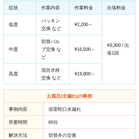
症状
作業内容
作業料金
出張料金
パッキン
低度
¥2,200～
交換 など
切替バル
¥3,300 / 出
中度
ブ交換 な
¥16,500～
張1回
ど
混合水栓
高度
¥19,800～
交換 など
お風呂(水漏れ)の事例
事例内容
浴室蛇口水漏れ
所要時間
60分
解決方法
切替弁の交換