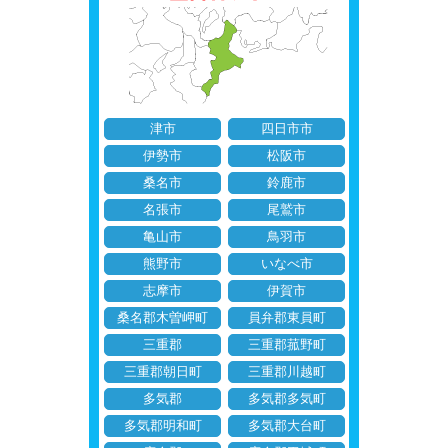
津市
四日市市
伊勢市
松阪市
桑名市
鈴鹿市
名張市
尾鷲市
亀山市
鳥羽市
熊野市
いなべ市
志摩市
伊賀市
桑名郡木曽岬町
員弁郡東員町
三重郡
三重郡菰野町
三重郡朝日町
三重郡川越町
多気郡
多気郡多気町
多気郡明和町
多気郡大台町