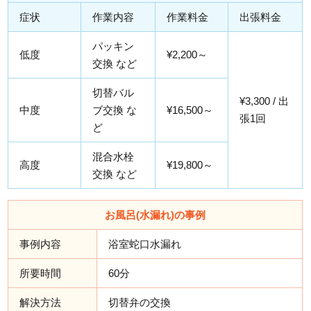
症状
作業内容
作業料金
出張料金
パッキン
低度
¥2,200～
交換 など
切替バル
¥3,300 / 出
中度
ブ交換 な
¥16,500～
張1回
ど
混合水栓
高度
¥19,800～
交換 など
お風呂(水漏れ)の事例
事例内容
浴室蛇口水漏れ
所要時間
60分
解決方法
切替弁の交換