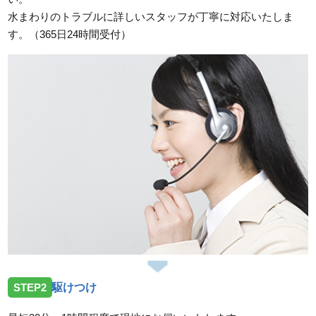
2026/07/23
水まわりのトラブルに詳しいスタッフが丁寧に対応いたしま
三重県伊勢市二見町溝口へ洗面蛇口の水漏れ修理のご
す。（365日24時間受付）
依頼を受けお伺いしました。
2026/07/23
三重県津市片田町へトイレの水漏れ修理のご依頼を受
けお伺いしました。
2026/07/23
三重県度会郡玉城町勝田へトイレの水漏れ修理ご依頼
を受けお伺いしました。
2026/07/14
三重県亀山市小川町へ台所蛇口故障の依頼を受けお伺
いしました。
2026/07/14
STEP2
駆けつけ
三重県鈴鹿市加佐登へトイレの水漏れ修理依頼を受け
お伺いしました。