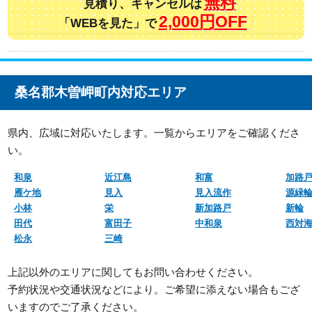
無料
見積り、キャンセルは
2,000円OFF
「WEBを見た」で
桑名郡木曽岬町内対応エリア
県内、広域に対応いたします。一覧からエリアをご確認くださ
い。
和泉
近江島
和富
加路
雁ケ地
見入
見入流作
源緑
小林
栄
新加路戸
新輪
田代
富田子
中和泉
西対
松永
三崎
上記以外のエリアに関してもお問い合わせください。
予約状況や交通状況などにより。ご希望に添えない場合もござ
いますのでご了承ください。