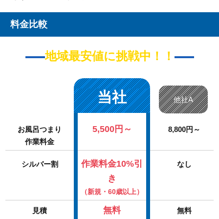
料金比較
地域最安値に挑戦中！！
当社
他社A
5,500円～
お風呂つまり
8,800円～
作業料金
作業料金10%引
シルバー割
なし
き
（新規・60歳以上）
無料
見積
無料