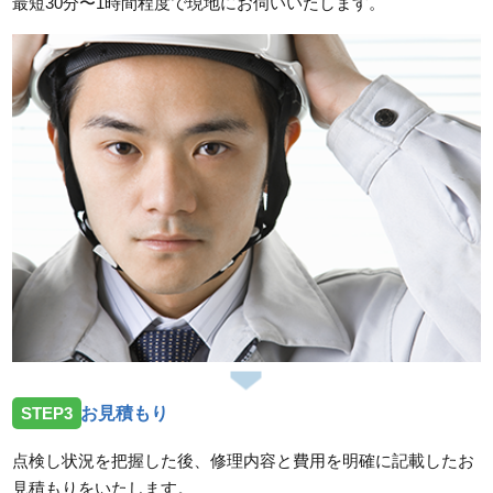
最短30分〜1時間程度で現地にお伺いいたします。
2026/07/14
三重県津市一身田上津部田へ台所蛇口の修理依頼を受
けお伺いしました。
スタッフの修理報告や事例の一覧はこちら
STEP3
お見積もり
点検し状況を把握した後、修理内容と費用を明確に記載したお
見積もりをいたします。