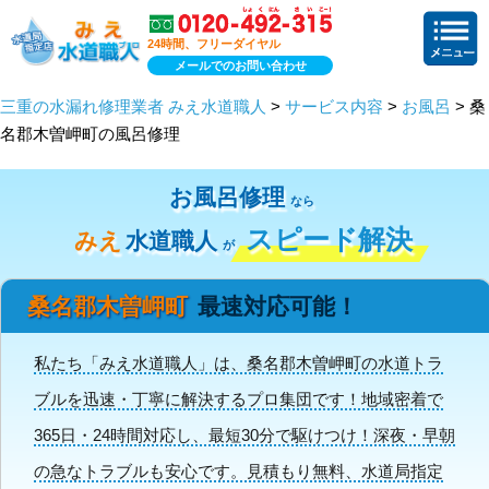
24時間、フリーダイヤル
メールでのお問い合わせ
三重の水漏れ修理業者 みえ水道職人
>
サービス内容
>
お風呂
> 桑
名郡木曽岬町の風呂修理
お風呂修理
なら
スピード解決
みえ
水道職人
が
桑名郡木曽岬町
最速対応可能！
私たち「みえ水道職人」は、桑名郡木曽岬町の水道トラ
ブルを迅速・丁寧に解決するプロ集団です！地域密着で
365日・24時間対応し、最短30分で駆けつけ！深夜・早朝
の急なトラブルも安心です。見積もり無料、水道局指定