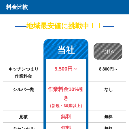
料金比較
地域最安値に挑戦中！！
当社
他社A
5,500円～
キッチンつまり
8,800円～
作業料金
作業料金10%引
シルバー割
なし
き
（新規・60歳以上）
無料
見積
無料
無料
キャンセル
無料