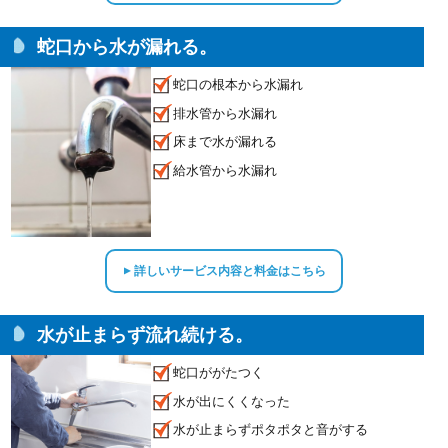
蛇口から水が漏れる。
蛇口の根本から水漏れ
排水管から水漏れ
床まで水が漏れる
給水管から水漏れ
詳しいサービス内容と料金はこちら
▲
水が止まらず流れ続ける。
蛇口ががたつく
水が出にくくなった
水が止まらずポタポタと音がする