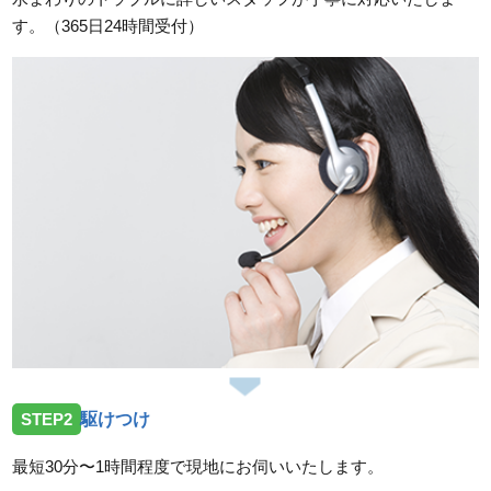
三重県伊勢市二見町溝口へ洗面蛇口の水漏れ修理のご
す。（365日24時間受付）
依頼を受けお伺いしました。
2026/07/23
三重県津市片田町へトイレの水漏れ修理のご依頼を受
けお伺いしました。
2026/07/23
三重県度会郡玉城町勝田へトイレの水漏れ修理ご依頼
を受けお伺いしました。
2026/07/14
三重県亀山市小川町へ台所蛇口故障の依頼を受けお伺
いしました。
2026/07/14
STEP2
駆けつけ
三重県鈴鹿市加佐登へトイレの水漏れ修理依頼を受け
お伺いしました。
最短30分〜1時間程度で現地にお伺いいたします。