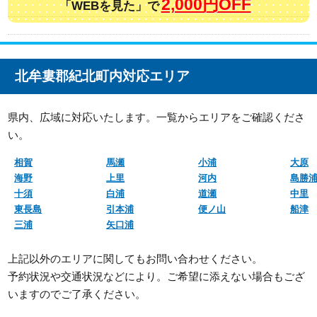
2,000円OFF
「WEBを見た」で
北牟婁郡紀北町内対応エリア
県内、広域に対応いたします。一覧からエリアをご確認くださ
い。
相賀
馬瀬
小浦
大原
海野
上里
河内
島勝
十須
白浦
道瀬
中里
東長島
引本浦
便ノ山
船津
三浦
矢口浦
上記以外のエリアに関してもお問い合わせください。
予約状況や交通状況などにより。ご希望に添えない場合もござ
いますのでご了承ください。