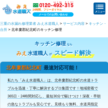
24時間、フリーダイヤル
メールでのお問い合わせ
三重の水漏れ修理業者 みえ水道職人
>
サービス内容
>
キッチン・
台所
> 北牟婁郡紀北町のキッチン修理
キッチン修理
なら
スピード解決
みえ
水道職人
が
北牟婁郡紀北町
最速対応可能！
私たち「みえ水道職人」は、北牟婁郡紀北町の水道トラ
ブルを迅速・丁寧に解決するプロ集団です！地域密着で
365日・24時間対応し、最短30分で駆けつけ！深夜・早朝
の急なトラブルも安心です。見積もり無料、水道局指定