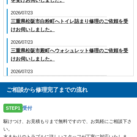
を受けお伺いしました。
2026/07/23
三重県松阪市白粉町へトイレ詰まり修理のご依頼を受
けお伺いしました。
2026/07/23
三重県松阪市殿町へウォシュレット修理のご依頼を受
けお伺いしました。
2026/07/23
三重県津市大里川北町へ台所蛇口の修理のご依頼を受
けお伺いしました。
ご相談から修理完了までの流れ
2026/07/23
STEP1
受付
三重県松阪市嬉野上野町へ台所蛇口の水漏れ修理のご
依頼を受けお伺いしました。
駆けつけ、お見積もりまで無料ですので、お気軽にご相談下さ
い。
2026/07/23
水まわりのトラブルに詳しいスタッフが丁寧に対応いたしま