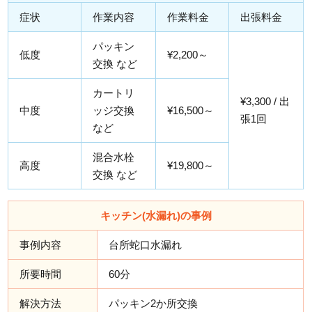
症状
作業内容
作業料金
出張料金
パッキン
低度
¥2,200～
交換 など
カートリ
¥3,300 / 出
中度
ッジ交換
¥16,500～
張1回
など
混合水栓
高度
¥19,800～
交換 など
キッチン(水漏れ)の事例
事例内容
台所蛇口水漏れ
所要時間
60分
解決方法
パッキン2か所交換