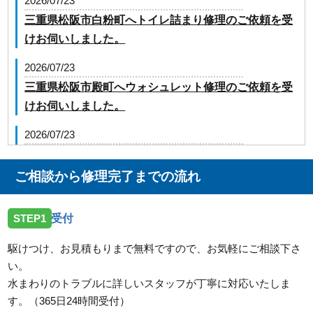
2026/07/23
三重県松阪市白粉町へトイレ詰まり修理のご依頼を受
けお伺いしました。
2026/07/23
三重県松阪市殿町へウォシュレット修理のご依頼を受
けお伺いしました。
2026/07/23
三重県津市大里川北町へ台所蛇口の修理のご依頼を受
けお伺いしました。
ご相談から修理完了までの流れ
2026/07/23
STEP1
受付
三重県松阪市嬉野上野町へ台所蛇口の水漏れ修理のご
依頼を受けお伺いしました。
駆けつけ、お見積もりまで無料ですので、お気軽にご相談下さ
い。
2026/07/23
水まわりのトラブルに詳しいスタッフが丁寧に対応いたしま
三重県伊勢市二見町溝口へ洗面蛇口の水漏れ修理のご
す。（365日24時間受付）
依頼を受けお伺いしました。