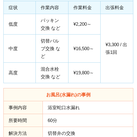
症状
作業内容
作業料金
出張料金
パッキン
低度
¥2,200～
交換 など
切替バル
¥3,300 / 出
中度
ブ交換 な
¥16,500～
張1回
ど
混合水栓
高度
¥19,800～
交換 など
お風呂(水漏れ)の事例
事例内容
浴室蛇口水漏れ
所要時間
60分
解決方法
切替弁の交換