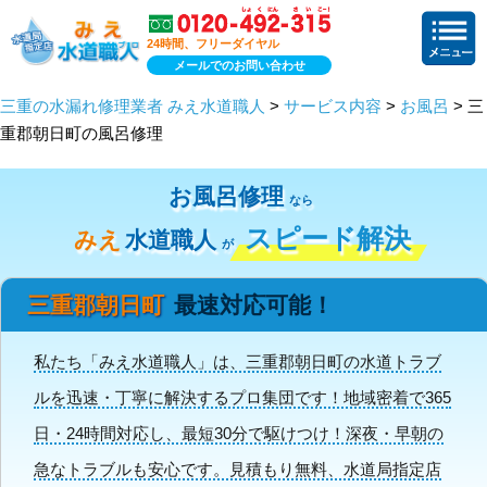
24時間、フリーダイヤル
メールでのお問い合わせ
三重の水漏れ修理業者 みえ水道職人
>
サービス内容
>
お風呂
> 三
重郡朝日町の風呂修理
お風呂修理
なら
スピード解決
みえ
水道職人
が
三重郡朝日町
最速対応可能！
私たち「みえ水道職人」は、三重郡朝日町の水道トラブ
ルを迅速・丁寧に解決するプロ集団です！地域密着で365
日・24時間対応し、最短30分で駆けつけ！深夜・早朝の
急なトラブルも安心です。見積もり無料、水道局指定店