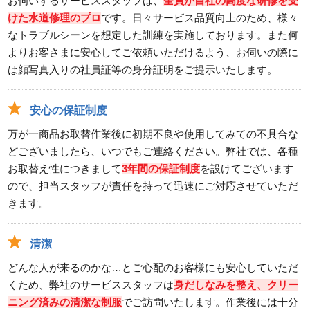
お伺いするサービススタッフは、
全員が自社の高度な研修を受
けた水道修理のプロ
です。日々サービス品質向上のため、様々
なトラブルシーンを想定した訓練を実施しております。また何
よりお客さまに安心してご依頼いただけるよう、お伺いの際に
は顔写真入りの社員証等の身分証明をご提示いたします。
安心の保証制度
万が一商品お取替作業後に初期不良や使用してみての不具合な
どございましたら、いつでもご連絡ください。弊社では、各種
お取替え性につきまして
3年間の保証制度
を設けてございます
ので、担当スタッフが責任を持って迅速にご対応させていただ
きます。
清潔
どんな人が来るのかな…とご心配のお客様にも安心していただ
くため、弊社のサービススタッフは
身だしなみを整え、クリー
ニング済みの清潔な制服
でご訪問いたします。作業後には十分