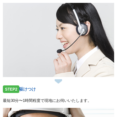
2026/07/23
三重県津市片田町へトイレの水漏れ修理のご依頼を受
けお伺いしました。
2026/07/23
三重県度会郡玉城町勝田へトイレの水漏れ修理ご依頼
を受けお伺いしました。
2026/07/14
三重県亀山市小川町へ台所蛇口故障の依頼を受けお伺
いしました。
2026/07/14
STEP2
駆けつけ
三重県鈴鹿市加佐登へトイレの水漏れ修理依頼を受け
お伺いしました。
最短30分〜1時間程度で現地にお伺いいたします。
2026/07/14
三重県津市一身田上津部田へ台所蛇口の修理依頼を受