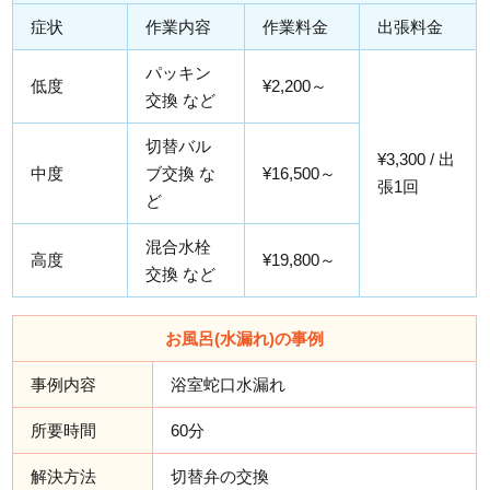
症状
作業内容
作業料金
出張料金
パッキン
低度
¥2,200～
交換 など
切替バル
¥3,300 / 出
中度
ブ交換 な
¥16,500～
張1回
ど
混合水栓
高度
¥19,800～
交換 など
お風呂(水漏れ)の事例
事例内容
浴室蛇口水漏れ
所要時間
60分
解決方法
切替弁の交換