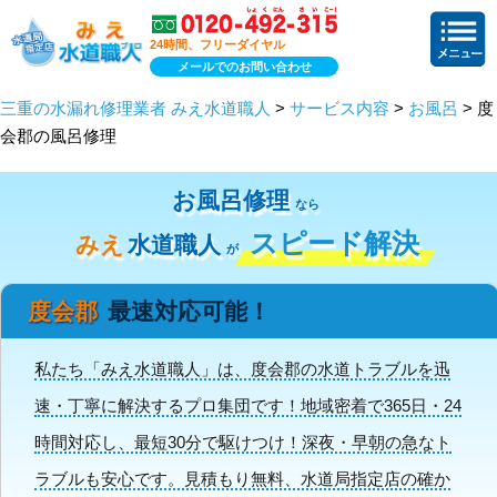
24時間、フリーダイヤル
メールでのお問い合わせ
三重の水漏れ修理業者 みえ水道職人
>
サービス内容
>
お風呂
> 度
会郡の風呂修理
お風呂修理
なら
スピード解決
みえ
水道職人
が
度会郡
最速対応可能！
私たち「みえ水道職人」は、度会郡の水道トラブルを迅
速・丁寧に解決するプロ集団です！地域密着で365日・24
時間対応し、最短30分で駆けつけ！深夜・早朝の急なト
ラブルも安心です。見積もり無料、水道局指定店の確か