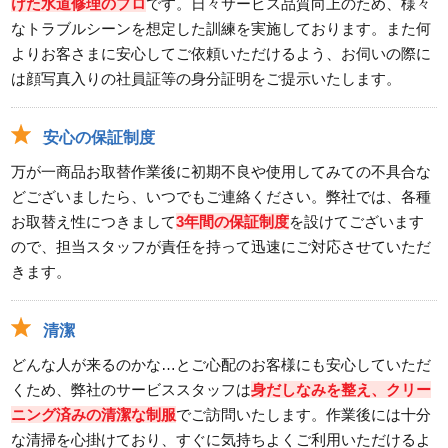
けた水道修理のプロ
です。日々サービス品質向上のため、様々
なトラブルシーンを想定した訓練を実施しております。また何
よりお客さまに安心してご依頼いただけるよう、お伺いの際に
は顔写真入りの社員証等の身分証明をご提示いたします。
安心の保証制度
万が一商品お取替作業後に初期不良や使用してみての不具合な
どございましたら、いつでもご連絡ください。弊社では、各種
お取替え性につきまして
3年間の保証制度
を設けてございます
ので、担当スタッフが責任を持って迅速にご対応させていただ
きます。
清潔
どんな人が来るのかな…とご心配のお客様にも安心していただ
くため、弊社のサービススタッフは
身だしなみを整え、クリー
ニング済みの清潔な制服
でご訪問いたします。作業後には十分
な清掃を心掛けており、すぐに気持ちよくご利用いただけるよ