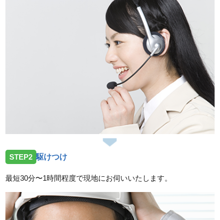
2026/07/23
三重県津市片田町へトイレの水漏れ修理のご依頼を受
けお伺いしました。
2026/07/23
三重県度会郡玉城町勝田へトイレの水漏れ修理ご依頼
を受けお伺いしました。
2026/07/14
三重県亀山市小川町へ台所蛇口故障の依頼を受けお伺
いしました。
2026/07/14
STEP2
駆けつけ
三重県鈴鹿市加佐登へトイレの水漏れ修理依頼を受け
お伺いしました。
最短30分〜1時間程度で現地にお伺いいたします。
2026/07/14
三重県津市一身田上津部田へ台所蛇口の修理依頼を受