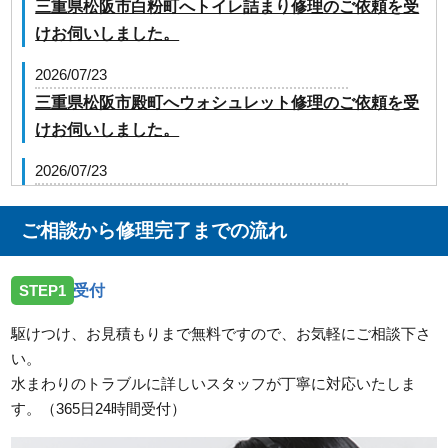
三重県松阪市白粉町へトイレ詰まり修理のご依頼を受
けお伺いしました。
2026/07/23
三重県松阪市殿町へウォシュレット修理のご依頼を受
けお伺いしました。
2026/07/23
三重県津市大里川北町へ台所蛇口の修理のご依頼を受
けお伺いしました。
ご相談から修理完了までの流れ
2026/07/23
STEP1
受付
三重県松阪市嬉野上野町へ台所蛇口の水漏れ修理のご
依頼を受けお伺いしました。
駆けつけ、お見積もりまで無料ですので、お気軽にご相談下さ
い。
2026/07/23
水まわりのトラブルに詳しいスタッフが丁寧に対応いたしま
三重県伊勢市二見町溝口へ洗面蛇口の水漏れ修理のご
す。（365日24時間受付）
依頼を受けお伺いしました。