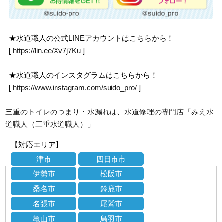
★水道職人の公式LINEアカウントはこちらから！
[
https://lin.ee/Xv7j7Ku
]
★水道職人のインスタグラムはこちらから！
[
https://www.instagram.com/suido_pro/
]
三重のトイレのつまり・水漏れは、水道修理の専門店「みえ水
道職人（三重水道職人）」
【対応エリア】
津市
四日市市
伊勢市
松阪市
桑名市
鈴鹿市
名張市
尾鷲市
亀山市
鳥羽市