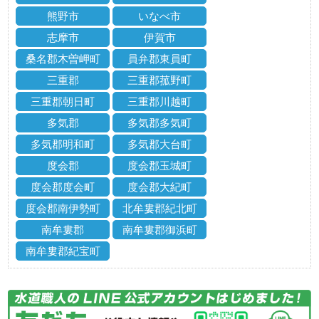
熊野市
いなべ市
志摩市
伊賀市
桑名郡木曽岬町
員弁郡東員町
三重郡
三重郡菰野町
三重郡朝日町
三重郡川越町
多気郡
多気郡多気町
多気郡明和町
多気郡大台町
度会郡
度会郡玉城町
度会郡度会町
度会郡大紀町
度会郡南伊勢町
北牟婁郡紀北町
南牟婁郡
南牟婁郡御浜町
南牟婁郡紀宝町