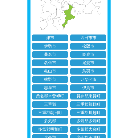
津市
四日市市
伊勢市
松阪市
桑名市
鈴鹿市
名張市
尾鷲市
亀山市
鳥羽市
熊野市
いなべ市
志摩市
伊賀市
桑名郡木曽岬町
員弁郡東員町
三重郡
三重郡菰野町
三重郡朝日町
三重郡川越町
多気郡
多気郡多気町
多気郡明和町
多気郡大台町
度会郡
度会郡玉城町