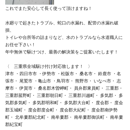
これでまた安心して長く使って頂けますね！
水廻りで起きたトラブル、蛇口の水漏れ、配管の水漏れ破
損、
トイレや台所等の詰まりなど、水のトラブルなら水道職人に
お任せ下さい！
年中無休で駆けつけ、最善の解決策をご提案いたします！
〈 三重県全域駆け付け対応致します！ 〉
津市 ・四日市市 ・伊勢市 ・松阪市・ 桑名市・ 鈴鹿市 ・名
張市・ 尾鷲市 ・亀山市 ・鳥羽市・ 熊野市・ いなべ市・ 志
摩市・ 伊賀市・ 桑名郡木曽岬町・ 員弁郡東員町・ 三重郡・
三重郡菰野町・ 三重郡朝日町・ 三重郡川越町・ 多気郡・ 多
気郡多気町・ 多気郡明和町・ 多気郡大台町・ 度会郡・ 度会
郡玉城町・ 度会郡度会町・ 度会郡大紀町・ 度会郡南伊勢
町・ 北牟婁郡紀北町・ 南牟婁郡・ 南牟婁郡御浜町・ 南牟婁
郡紀宝町