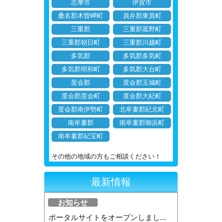
志摩市
伊賀市
桑名郡木曽岬町
員弁郡東員町
三重郡
三重郡菰野町
三重郡朝日町
三重郡川越町
多気郡
多気郡多気町
多気郡明和町
多気郡大台町
度会郡
度会郡玉城町
度会郡度会町
度会郡大紀町
度会郡南伊勢町
北牟婁郡紀北町
南牟婁郡
南牟婁郡御浜町
南牟婁郡紀宝町
その他の地域の方もご相談ください！
最新情報
お知らせ
ポータルサイトをオープンしまし...