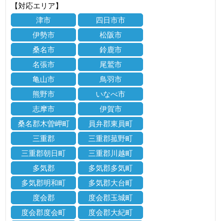
【対応エリア】
津市
四日市市
伊勢市
松阪市
桑名市
鈴鹿市
名張市
尾鷲市
亀山市
鳥羽市
熊野市
いなべ市
志摩市
伊賀市
桑名郡木曽岬町
員弁郡東員町
三重郡
三重郡菰野町
三重郡朝日町
三重郡川越町
多気郡
多気郡多気町
多気郡明和町
多気郡大台町
度会郡
度会郡玉城町
度会郡度会町
度会郡大紀町