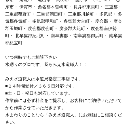
摩市・ 伊賀市・ 桑名郡木曽岬町・ 員弁郡東員町・ 三重郡・
三重郡菰野町・ 三重郡朝日町・ 三重郡川越町・ 多気郡・ 多
気郡多気町・ 多気郡明和町・ 多気郡大台町・ 度会郡・ 度会
郡玉城町・ 度会郡度会町・ 度会郡大紀町・ 度会郡南伊勢
町・ 北牟婁郡紀北町・ 南牟婁郡・ 南牟婁郡御浜町・ 南牟婁
郡紀宝町
いつ何時でもご相談下さい
水廻りのプロです、我らみえ水道職人！！
みえ水道職人は水道局指定工事店です。
■２４時間受付／３６５日対応です。
■土・日・祝日も対応しています。
作業前には必ず料金をご提示し、お客様にご納得いただいて
から作業させていただきます。
水まわりのことなら「みえ水道職人」にお気軽にご相談くだ
さい。