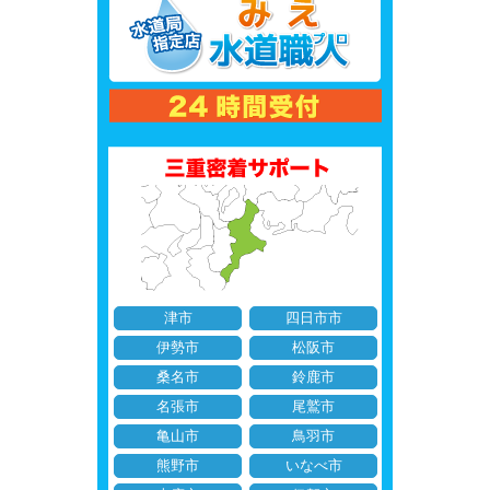
津市
四日市市
伊勢市
松阪市
桑名市
鈴鹿市
名張市
尾鷲市
亀山市
鳥羽市
熊野市
いなべ市