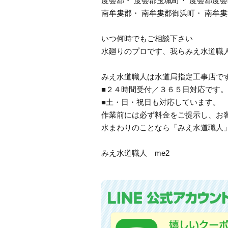
度会郡・ 度会郡玉城町・ 度会郡度会
南牟婁郡・ 南牟婁郡御浜町・ 南牟
いつ何時でもご相談下さい
水廻りのプロです、我らみえ水道職
みえ水道職人は水道局指定工事店で
■２４時間受付／３６５日対応です。
■土・日・祝日も対応しています。
作業前には必ず料金をご提示し、お
水まわりのことなら「みえ水道職人
みえ水道職人 me2