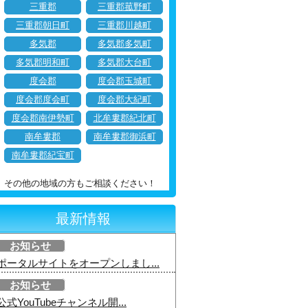
三重郡
三重郡菰野町
三重郡朝日町
三重郡川越町
多気郡
多気郡多気町
多気郡明和町
多気郡大台町
度会郡
度会郡玉城町
度会郡度会町
度会郡大紀町
度会郡南伊勢町
北牟婁郡紀北町
南牟婁郡
南牟婁郡御浜町
南牟婁郡紀宝町
その他の地域の方もご相談ください！
最新情報
お知らせ
ポータルサイトをオープンしまし...
お知らせ
公式YouTubeチャンネル開...