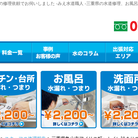
修理依頼でお伺いしました -みえ水道職人 -三重県の水道修理、お風