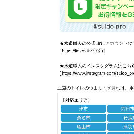
★水道職人の公式LINEアカウント
[
https://lin.ee/Xv7j7Ku
]
★水道職人のインスタグラムはこち
[
https://www.instagram.com/suido_pr
三重のトイレのつまり・水漏れは、水
【対応エリア】
津市
四日
桑名市
鈴鹿
亀山市
鳥羽