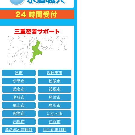
津市
四日市市
伊勢市
松阪市
桑名市
鈴鹿市
名張市
尾鷲市
亀山市
鳥羽市
熊野市
いなべ市
志摩市
伊賀市
桑名郡木曽岬町
員弁郡東員町