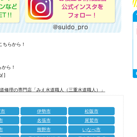
はこちらから！
らから！
o/
]
道修理の専門店「みえ水道職人（三重水道職人）」
市市
伊勢市
松阪市
市
名張市
尾鷲市
市
熊野市
いなべ市