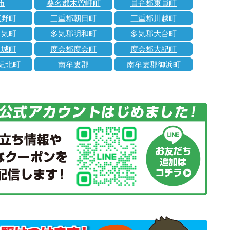
市
桑名郡木曽岬町
員弁郡東員町
菰野町
三重郡朝日町
三重郡川越町
多気町
多気郡明和町
多気郡大台町
玉城町
度会郡度会町
度会郡大紀町
紀北町
南牟婁郡
南牟婁郡御浜町