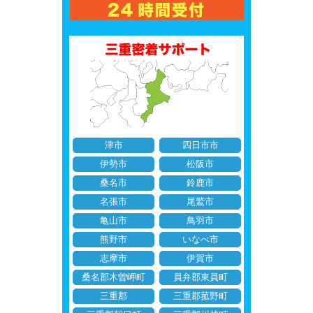
津市
四日市市
伊勢市
松阪市
桑名市
鈴鹿市
名張市
尾鷲市
亀山市
鳥羽市
熊野市
いなべ市
志摩市
伊賀市
桑名郡木曽岬町
員弁郡東員町
三重郡
三重郡菰野町