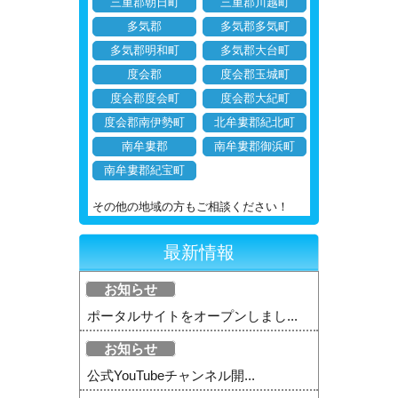
三重郡朝日町
三重郡川越町
多気郡
多気郡多気町
多気郡明和町
多気郡大台町
度会郡
度会郡玉城町
度会郡度会町
度会郡大紀町
度会郡南伊勢町
北牟婁郡紀北町
南牟婁郡
南牟婁郡御浜町
南牟婁郡紀宝町
その他の地域の方もご相談ください！
最新情報
お知らせ
ポータルサイトをオープンしまし...
お知らせ
公式YouTubeチャンネル開...