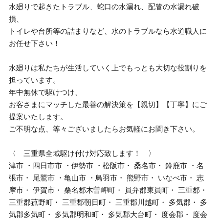
水廻りで起きたトラブル、蛇口の水漏れ、配管の水漏れ破
損、
トイレや台所等の詰まりなど、水のトラブルなら水道職人に
お任せ下さい！
水廻りは私たちが生活していく上でもっとも大切な役割りを
担っています。
年中無休で駆けつけ、
お客さまにマッチした最善の解決策を【親切】【丁寧】にご
提案いたします。
ご不明な点、等々ございましたらお気軽にお聞き下さい。
〈 三重県全域駆け付け対応致します！ 〉
津市 ・四日市市 ・伊勢市 ・松阪市・ 桑名市・ 鈴鹿市 ・名
張市・ 尾鷲市 ・亀山市 ・鳥羽市・ 熊野市・ いなべ市・ 志
摩市・ 伊賀市・ 桑名郡木曽岬町・ 員弁郡東員町・ 三重郡・
三重郡菰野町・ 三重郡朝日町・ 三重郡川越町・ 多気郡・ 多
気郡多気町・ 多気郡明和町・ 多気郡大台町・ 度会郡・ 度会