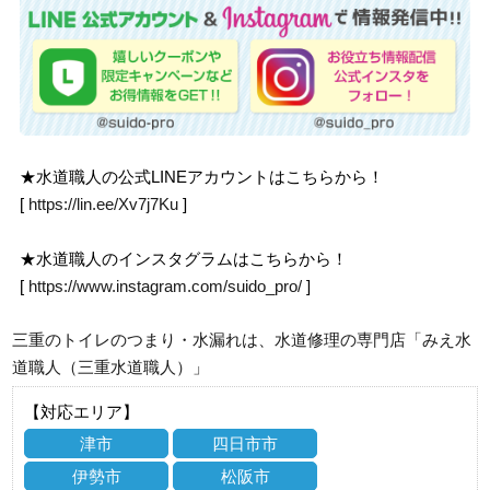
★水道職人の公式LINEアカウントはこちらから！
[
https://lin.ee/Xv7j7Ku
]
★水道職人のインスタグラムはこちらから！
[
https://www.instagram.com/suido_pro/
]
三重のトイレのつまり・水漏れは、水道修理の専門店「みえ水
道職人（三重水道職人）」
【対応エリア】
津市
四日市市
伊勢市
松阪市