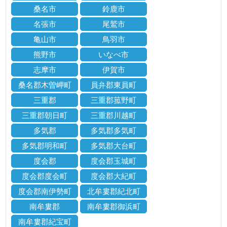
桑名市
鈴鹿市
名張市
尾鷲市
亀山市
鳥羽市
熊野市
いなべ市
志摩市
伊賀市
桑名郡木曽岬町
員弁郡東員町
三重郡
三重郡菰野町
三重郡朝日町
三重郡川越町
多気郡
多気郡多気町
多気郡明和町
多気郡大台町
度会郡
度会郡玉城町
度会郡度会町
度会郡大紀町
度会郡南伊勢町
北牟婁郡紀北町
南牟婁郡
南牟婁郡御浜町
南牟婁郡紀宝町