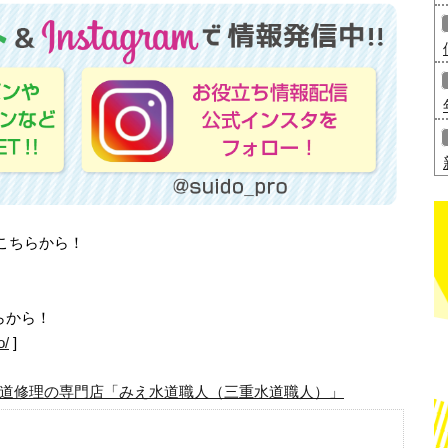
はこちらから！
らから！
o/
]
道修理の専門店「みえ水道職人（三重水道職人）」