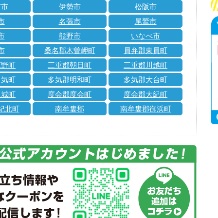
市市
伊勢市
松阪市
市
名張市
尾鷲市
市
熊野市
いなべ市
市
桑名郡木曽岬町
員弁郡東員町
菰野町
三重郡朝日町
三重郡川越町
多気町
多気郡明和町
多気郡大台町
玉城町
度会郡度会町
度会郡大紀町
紀北町
南牟婁郡
南牟婁郡御浜町