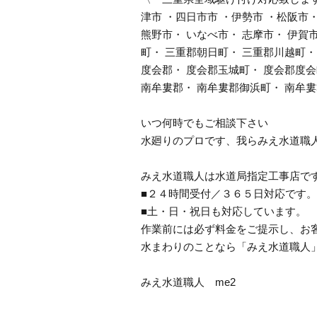
津市 ・四日市市 ・伊勢市 ・松阪市・
熊野市・ いなべ市・ 志摩市・ 伊賀
町・ 三重郡朝日町・ 三重郡川越町・
度会郡・ 度会郡玉城町・ 度会郡度会
南牟婁郡・ 南牟婁郡御浜町・ 南牟
いつ何時でもご相談下さい
水廻りのプロです、我らみえ水道職
みえ水道職人は水道局指定工事店で
■２４時間受付／３６５日対応です。
■土・日・祝日も対応しています。
作業前には必ず料金をご提示し、お
水まわりのことなら「みえ水道職人
みえ水道職人 me2