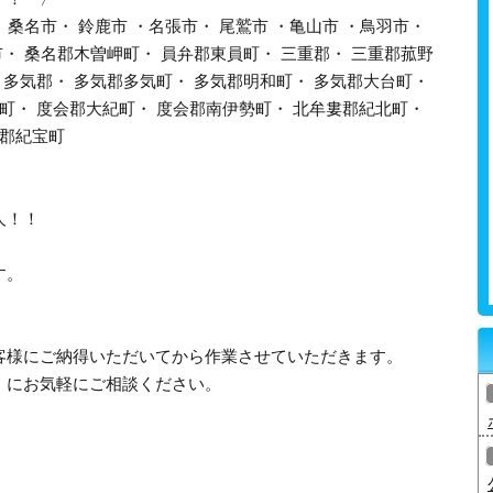
 桑名市・ 鈴鹿市 ・名張市・ 尾鷲市 ・亀山市 ・鳥羽市・
市・ 桑名郡木曽岬町・ 員弁郡東員町・ 三重郡・ 三重郡菰野
 多気郡・ 多気郡多気町・ 多気郡明和町・ 多気郡大台町・
町・ 度会郡大紀町・ 度会郡南伊勢町・ 北牟婁郡紀北町・
婁郡紀宝町
人！！
す。
客様にご納得いただいてから作業させていただきます。
」にお気軽にご相談ください。