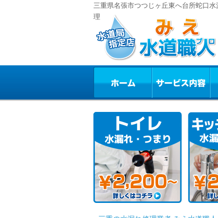
三重県名張市つつじヶ丘東へ台所蛇口水漏
理