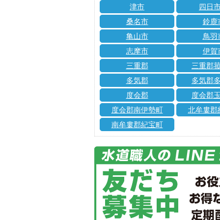
津市
四日
桑名市
鈴鹿
亀山市
鳥羽
志摩市
伊賀
三重郡
三重郡
多気郡
多気郡
度会郡
度会郡
度会郡南伊勢町
北牟婁郡
南牟婁郡紀宝町