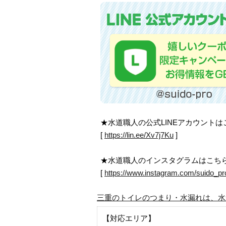
★水道職人の公式LINEアカウント
[
https://lin.ee/Xv7j7Ku
]
★水道職人のインスタグラムはこち
[
https://www.instagram.com/suido_pr
三重のトイレのつまり・水漏れは、水
【対応エリア】