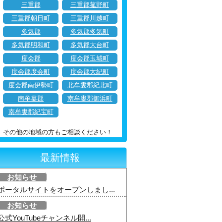
三重郡
三重郡菰野町
三重郡朝日町
三重郡川越町
多気郡
多気郡多気町
多気郡明和町
多気郡大台町
度会郡
度会郡玉城町
度会郡度会町
度会郡大紀町
度会郡南伊勢町
北牟婁郡紀北町
南牟婁郡
南牟婁郡御浜町
南牟婁郡紀宝町
その他の地域の方もご相談ください！
最新情報
お知らせ
ポータルサイトをオープンしまし...
お知らせ
公式YouTubeチャンネル開...