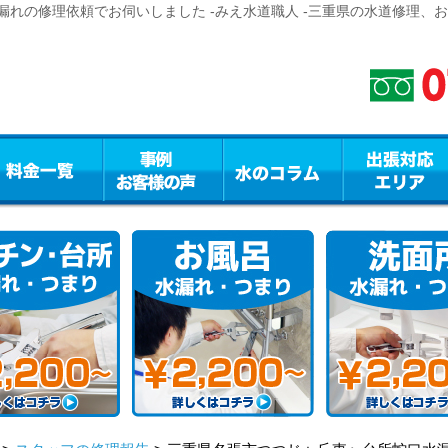
れの修理依頼でお伺いしました -みえ水道職人 -三重県の水道修理、