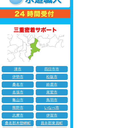
津市
四日市市
伊勢市
松阪市
桑名市
鈴鹿市
名張市
尾鷲市
亀山市
鳥羽市
熊野市
いなべ市
志摩市
伊賀市
桑名郡木曽岬町
員弁郡東員町