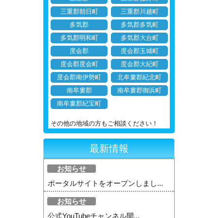
三重郡朝日町
三重郡川越町
多気郡
多気郡多気町
多気郡明和町
多気郡大台町
度会郡
度会郡玉城町
度会郡度会町
度会郡大紀町
度会郡南伊勢町
北牟婁郡紀北町
南牟婁郡
南牟婁郡御浜町
南牟婁郡紀宝町
その他の地域の方もご相談ください！
最新情報
お知らせ
ポータルサイトをオープンしまし...
お知らせ
公式YouTubeチャンネル開...