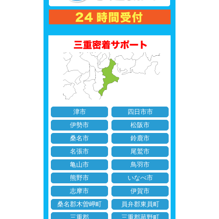
津市
四日市市
伊勢市
松阪市
桑名市
鈴鹿市
名張市
尾鷲市
亀山市
鳥羽市
熊野市
いなべ市
志摩市
伊賀市
桑名郡木曽岬町
員弁郡東員町
三重郡
三重郡菰野町