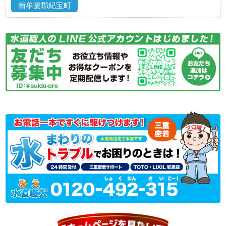
南牟婁郡紀宝町