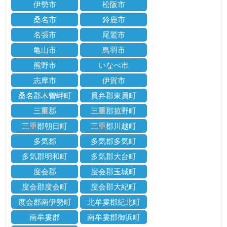
伊勢市
松阪市
桑名市
鈴鹿市
名張市
尾鷲市
亀山市
鳥羽市
熊野市
いなべ市
志摩市
伊賀市
桑名郡木曽岬町
員弁郡東員町
三重郡
三重郡菰野町
三重郡朝日町
三重郡川越町
多気郡
多気郡多気町
多気郡明和町
多気郡大台町
度会郡
度会郡玉城町
度会郡度会町
度会郡大紀町
度会郡南伊勢町
北牟婁郡紀北町
南牟婁郡
南牟婁郡御浜町