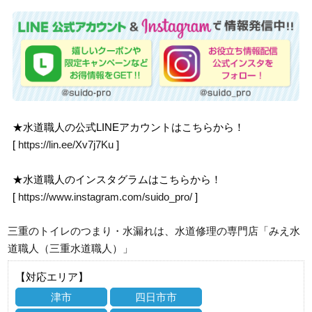
★水道職人の公式LINEアカウントはこちらから！
[
https://lin.ee/Xv7j7Ku
]
★水道職人のインスタグラムはこちらから！
[
https://www.instagram.com/suido_pro/
]
三重のトイレのつまり・水漏れは、水道修理の専門店「みえ水
道職人（三重水道職人）」
【対応エリア】
津市
四日市市