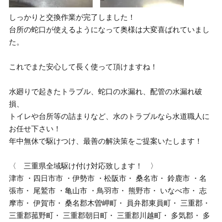
しっかりと交換作業が完了しました！
台所の蛇口が使えるようになって奥様は大変喜ばれていまし
た。
これでまた安心して長く使って頂けますね！
水廻りで起きたトラブル、蛇口の水漏れ、配管の水漏れ破
損、
トイレや台所等の詰まりなど、水のトラブルなら水道職人に
お任せ下さい！
年中無休で駆けつけ、最善の解決策をご提案いたします！
〈 三重県全域駆け付け対応致します！ 〉
津市 ・四日市市 ・伊勢市 ・松阪市・ 桑名市・ 鈴鹿市 ・名
張市・ 尾鷲市 ・亀山市 ・鳥羽市・ 熊野市・ いなべ市・ 志
摩市・ 伊賀市・ 桑名郡木曽岬町・ 員弁郡東員町・ 三重郡・
三重郡菰野町・ 三重郡朝日町・ 三重郡川越町・ 多気郡・ 多