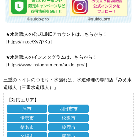
★水道職人の公式LINEアカウントはこちらから！
[
https://lin.ee/Xv7j7Ku
]
★水道職人のインスタグラムはこちらから！
[
https://www.instagram.com/suido_pro/
]
三重のトイレのつまり・水漏れは、水道修理の専門店「みえ水
道職人（三重水道職人）」
【対応エリア】
津市
四日市市
伊勢市
松阪市
桑名市
鈴鹿市
名張市
尾鷲市