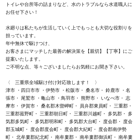
トイレや台所等の詰まりなど、水のトラブルなら水道職人に
お任せ下さい！
水廻りは私たちが生活していく上でもっとも大切な役割りを
担っています。
年中無休で駆けつけ、
お客さまにマッチした最善の解決策を【親切】【丁寧】にご
提案いたします。
ご不明な点、等々ございましたらお気軽にお聞き下さい。
〈 三重県全域駆け付け対応致します！ 〉
津市 ・四日市市 ・伊勢市 ・松阪市・ 桑名市・ 鈴鹿市 ・名
張市・ 尾鷲市 ・亀山市 ・鳥羽市・ 熊野市・ いなべ市・ 志
摩市・ 伊賀市・ 桑名郡木曽岬町・ 員弁郡東員町・ 三重郡・
三重郡菰野町・ 三重郡朝日町・ 三重郡川越町・ 多気郡・ 多
気郡多気町・ 多気郡明和町・ 多気郡大台町・ 度会郡・ 度会
郡玉城町・ 度会郡度会町・ 度会郡大紀町・ 度会郡南伊勢
町・ 北牟婁郡紀北町・ 南牟婁郡・ 南牟婁郡御浜町・ 南牟婁