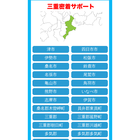
津市
四日市市
伊勢市
松阪市
桑名市
鈴鹿市
名張市
尾鷲市
亀山市
鳥羽市
熊野市
いなべ市
志摩市
伊賀市
桑名郡木曽岬町
員弁郡東員町
三重郡
三重郡菰野町
三重郡朝日町
三重郡川越町
多気郡
多気郡多気町