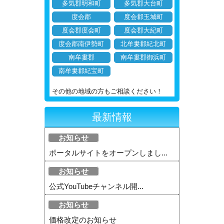
多気郡明和町
多気郡大台町
度会郡
度会郡玉城町
度会郡度会町
度会郡大紀町
度会郡南伊勢町
北牟婁郡紀北町
南牟婁郡
南牟婁郡御浜町
南牟婁郡紀宝町
その他の地域の方もご相談ください！
最新情報
お知らせ
ポータルサイトをオープンしまし...
お知らせ
公式YouTubeチャンネル開...
お知らせ
価格改定のお知らせ