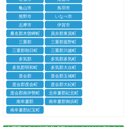
亀山市
鳥羽市
熊野市
いなべ市
志摩市
伊賀市
桑名郡木曽岬町
員弁郡東員町
三重郡
三重郡菰野町
三重郡朝日町
三重郡川越町
多気郡
多気郡多気町
多気郡明和町
多気郡大台町
度会郡
度会郡玉城町
度会郡度会町
度会郡大紀町
度会郡南伊勢町
北牟婁郡紀北町
南牟婁郡
南牟婁郡御浜町
南牟婁郡紀宝町