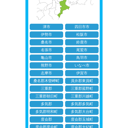
津市
四日市市
伊勢市
松阪市
桑名市
鈴鹿市
名張市
尾鷲市
亀山市
鳥羽市
熊野市
いなべ市
志摩市
伊賀市
桑名郡木曽岬町
員弁郡東員町
三重郡
三重郡菰野町
三重郡朝日町
三重郡川越町
多気郡
多気郡多気町
多気郡明和町
多気郡大台町
度会郡
度会郡玉城町
度会郡度会町
度会郡大紀町