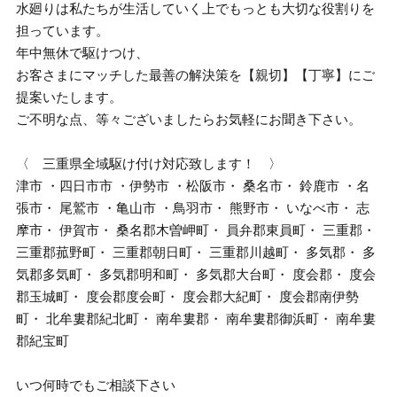
水廻りは私たちが生活していく上でもっとも大切な役割りを
担っています。
年中無休で駆けつけ、
お客さまにマッチした最善の解決策を【親切】【丁寧】にご
提案いたします。
ご不明な点、等々ございましたらお気軽にお聞き下さい。
〈 三重県全域駆け付け対応致します！ 〉
津市 ・四日市市 ・伊勢市 ・松阪市・ 桑名市・ 鈴鹿市 ・名
張市・ 尾鷲市 ・亀山市 ・鳥羽市・ 熊野市・ いなべ市・ 志
摩市・ 伊賀市・ 桑名郡木曽岬町・ 員弁郡東員町・ 三重郡・
三重郡菰野町・ 三重郡朝日町・ 三重郡川越町・ 多気郡・ 多
気郡多気町・ 多気郡明和町・ 多気郡大台町・ 度会郡・ 度会
郡玉城町・ 度会郡度会町・ 度会郡大紀町・ 度会郡南伊勢
町・ 北牟婁郡紀北町・ 南牟婁郡・ 南牟婁郡御浜町・ 南牟婁
郡紀宝町
いつ何時でもご相談下さい