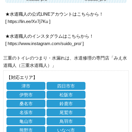
★水道職人の公式LINEアカウントはこちらから！
[
https://lin.ee/Xv7j7Ku
]
★水道職人のインスタグラムはこちらから！
[
https://www.instagram.com/suido_pro/
]
三重のトイレのつまり・水漏れは、水道修理の専門店「みえ水
道職人（三重水道職人）」
【対応エリア】
津市
四日市市
伊勢市
松阪市
桑名市
鈴鹿市
名張市
尾鷲市
亀山市
鳥羽市
熊野市
いなべ市