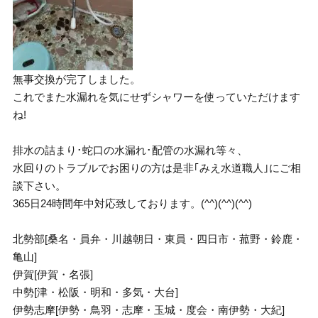
無事交換が完了しました。
これでまた水漏れを気にせずシャワーを使っていただけます
ね!
排水の詰まり･蛇口の水漏れ･配管の水漏れ等々、
水回りのトラブルでお困りの方は是非｢みえ水道職人｣にご相
談下さい。
365日24時間年中対応致しております。(^^)(^^)(^^)
北勢部[桑名・員弁・川越朝日・東員・四日市・菰野・鈴鹿・
亀山]
伊賀[伊賀・名張]
中勢[津・松阪・明和・多気・大台]
伊勢志摩[伊勢・鳥羽・志摩・玉城・度会・南伊勢・大紀]