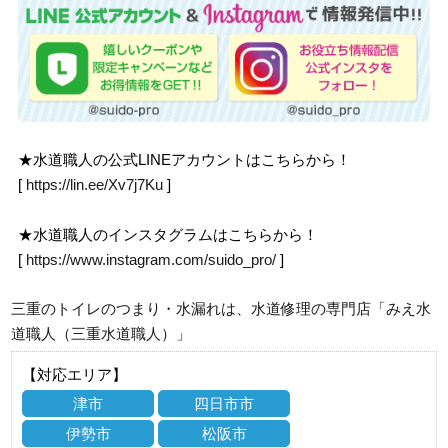
★水道職人の公式LINEアカウントはこちらから！
[
https://lin.ee/Xv7j7Ku
]
★水道職人のインスタグラムはこちらから！
[
https://www.instagram.com/suido_pro/
]
三重のトイレのつまり・水漏れは、水道修理の専門店「みえ水
道職人（三重水道職人）」
【対応エリア】
津市
四日市市
伊勢市
松阪市