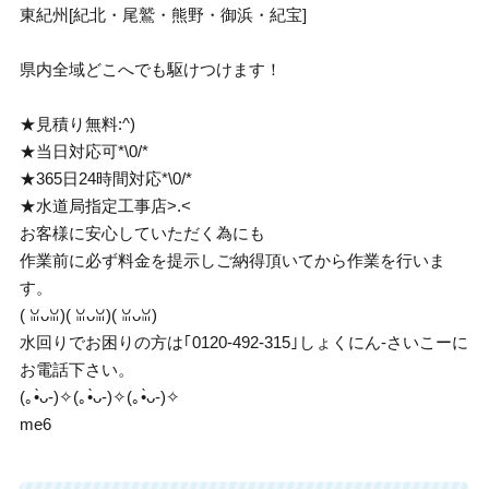
東紀州[紀北・尾鷲・熊野・御浜・紀宝]
県内全域どこへでも駆けつけます！
★見積り無料:^)
★当日対応可*\0/*
★365日24時間対応*\0/*
★水道局指定工事店>.<
お客様に安心していただく為にも
作業前に必ず料金を提示しご納得頂いてから作業を行いま
す。
( ꈍᴗꈍ)( ꈍᴗꈍ)( ꈍᴗꈍ)
水回りでお困りの方は｢0120-492-315｣しょくにん-さいこーに
お電話下さい。
(｡•̀ᴗ-)✧(｡•̀ᴗ-)✧(｡•̀ᴗ-)✧
me6