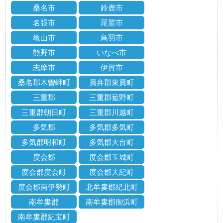
桑名市
鈴鹿市
名張市
尾鷲市
亀山市
鳥羽市
熊野市
いなべ市
志摩市
伊賀市
桑名郡木曽岬町
員弁郡東員町
三重郡
三重郡菰野町
三重郡朝日町
三重郡川越町
多気郡
多気郡多気町
多気郡明和町
多気郡大台町
度会郡
度会郡玉城町
度会郡度会町
度会郡大紀町
度会郡南伊勢町
北牟婁郡紀北町
南牟婁郡
南牟婁郡御浜町
南牟婁郡紀宝町