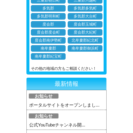
三重郡朝日町
三重郡川越町
多気郡
多気郡多気町
多気郡明和町
多気郡大台町
度会郡
度会郡玉城町
度会郡度会町
度会郡大紀町
度会郡南伊勢町
北牟婁郡紀北町
南牟婁郡
南牟婁郡御浜町
南牟婁郡紀宝町
その他の地域の方もご相談ください！
最新情報
お知らせ
ポータルサイトをオープンしまし...
お知らせ
公式YouTubeチャンネル開...