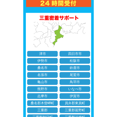
津市
四日市市
伊勢市
松阪市
桑名市
鈴鹿市
名張市
尾鷲市
亀山市
鳥羽市
熊野市
いなべ市
志摩市
伊賀市
桑名郡木曽岬町
員弁郡東員町
三重郡
三重郡菰野町