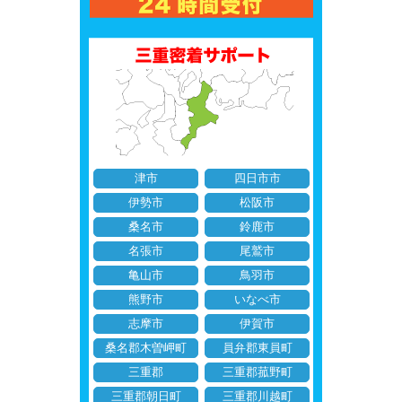
津市
四日市市
伊勢市
松阪市
桑名市
鈴鹿市
名張市
尾鷲市
亀山市
鳥羽市
熊野市
いなべ市
志摩市
伊賀市
桑名郡木曽岬町
員弁郡東員町
三重郡
三重郡菰野町
三重郡朝日町
三重郡川越町