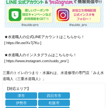
★水道職人の公式LINEアカウントはこちらから！
[
https://lin.ee/Xv7j7Ku
]
★水道職人のインスタグラムはこちらから！
[
https://www.instagram.com/suido_pro/
]
三重のトイレのつまり・水漏れは、水道修理の専門店「みえ水
道職人（三重水道職人）」
【対応エリア】
津市
四日市市
伊勢市
松阪市