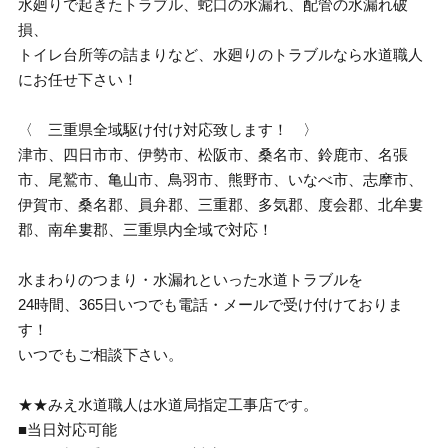
水廻りで起きたトラブル、蛇口の水漏れ、配管の水漏れ破
損、
トイレ台所等の詰まりなど、水廻りのトラブルなら水道職人
にお任せ下さい！
〈 三重県全域駆け付け対応致します！ 〉
津市、四日市市、伊勢市、松阪市、桑名市、鈴鹿市、名張
市、尾鷲市、亀山市、鳥羽市、熊野市、いなべ市、志摩市、
伊賀市、桑名郡、員弁郡、三重郡、多気郡、度会郡、北牟婁
郡、南牟婁郡、三重県内全域で対応！
水まわりのつまり・水漏れといった水道トラブルを
24時間、365日いつでも電話・メールで受け付けておりま
す！
いつでもご相談下さい。
★★みえ水道職人は水道局指定工事店です。
■当日対応可能