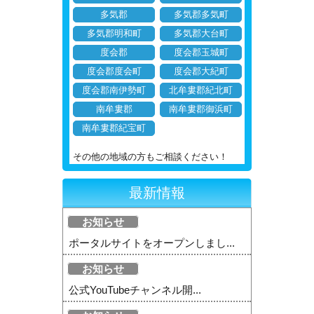
多気郡
多気郡多気町
多気郡明和町
多気郡大台町
度会郡
度会郡玉城町
度会郡度会町
度会郡大紀町
度会郡南伊勢町
北牟婁郡紀北町
南牟婁郡
南牟婁郡御浜町
南牟婁郡紀宝町
その他の地域の方もご相談ください！
最新情報
お知らせ
ポータルサイトをオープンしまし...
お知らせ
公式YouTubeチャンネル開...