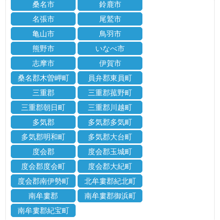
桑名市
鈴鹿市
名張市
尾鷲市
亀山市
鳥羽市
熊野市
いなべ市
志摩市
伊賀市
桑名郡木曽岬町
員弁郡東員町
三重郡
三重郡菰野町
三重郡朝日町
三重郡川越町
多気郡
多気郡多気町
多気郡明和町
多気郡大台町
度会郡
度会郡玉城町
度会郡度会町
度会郡大紀町
度会郡南伊勢町
北牟婁郡紀北町
南牟婁郡
南牟婁郡御浜町
南牟婁郡紀宝町