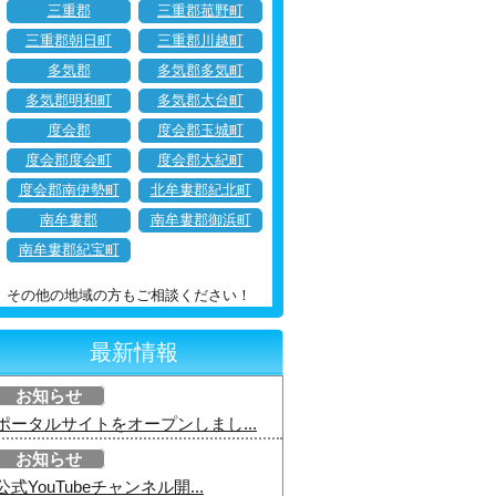
三重郡
三重郡菰野町
三重郡朝日町
三重郡川越町
多気郡
多気郡多気町
多気郡明和町
多気郡大台町
度会郡
度会郡玉城町
度会郡度会町
度会郡大紀町
度会郡南伊勢町
北牟婁郡紀北町
南牟婁郡
南牟婁郡御浜町
南牟婁郡紀宝町
その他の地域の方もご相談ください！
最新情報
お知らせ
ポータルサイトをオープンしまし...
お知らせ
公式YouTubeチャンネル開...