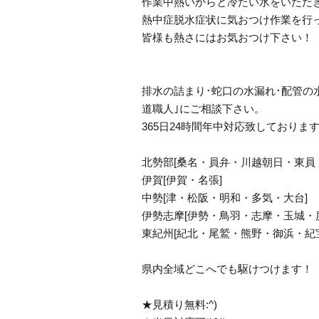
作業中熱いからと冷たい水をいただ
熱中症脱水症状に気おつけ作業を行
皆様も熱さにはお気おつけ下さい！
排水の詰まり･蛇口の水漏れ･配管の
道職人｣にご相談下さい。
365日24時間年中対応致しております。(^^
北勢部[桑名・員弁・川越朝日・東員
伊賀[伊賀・名張]
中勢[津・松阪・明和・多気・大台]
伊勢志摩[伊勢・鳥羽・志摩・玉城・
東紀州[紀北・尾鷲・熊野・御浜・紀
県内全域どこへでも駆けつけます！
★見積り無料:^)