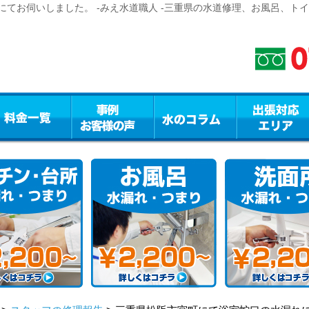
てお伺いしました。 -みえ水道職人 -三重県の水道修理、お風呂、ト