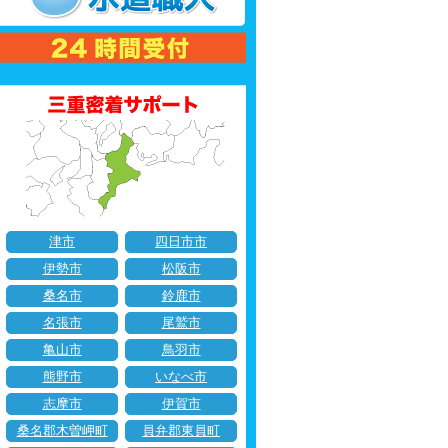
津市
四日市市
伊勢市
松阪市
桑名市
鈴鹿市
名張市
尾鷲市
亀山市
鳥羽市
熊野市
いなべ市
志摩市
伊賀市
桑名郡木曽岬町
員弁郡東員町