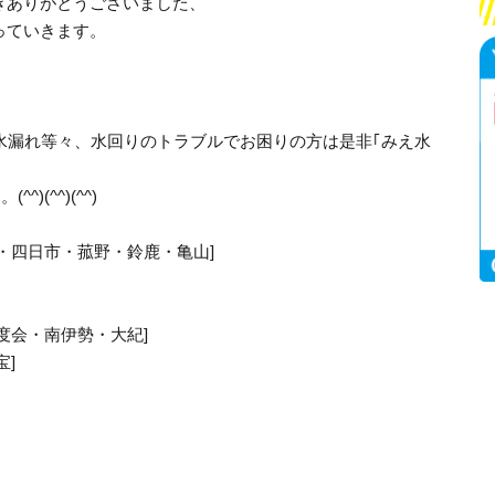
きありがとうございました、
っていきます。
水漏れ等々、水回りのトラブルでお困りの方は是非｢みえ水
)(^^)(^^)
・四日市・菰野・鈴鹿・亀山]
度会・南伊勢・大紀]
宝]