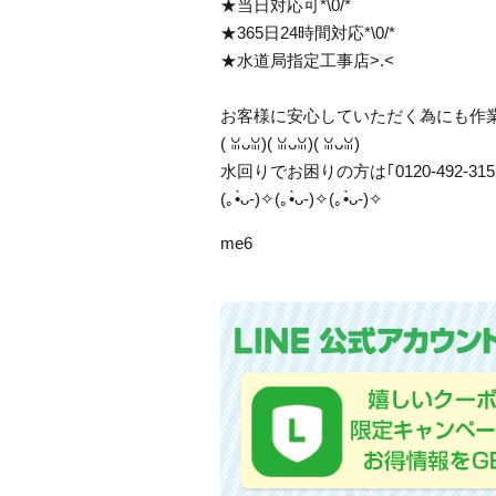
★当日対応可*\0/*
★365日24時間対応*\0/*
★水道局指定工事店>.<
お客様に安心していただく為にも作
( ꈍᴗꈍ)( ꈍᴗꈍ)( ꈍᴗꈍ)
水回りでお困りの方は｢0120-492-
(｡•̀ᴗ-)✧(｡•̀ᴗ-)✧(｡•̀ᴗ-)✧
me6