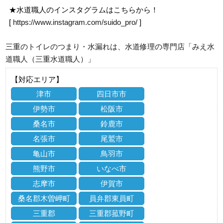
★水道職人のインスタグラムはこちらから！
[
https://www.instagram.com/suido_pro/
]
三重のトイレのつまり・水漏れは、水道修理の専門店「みえ水
道職人（三重水道職人）」
【対応エリア】
津市
四日市市
伊勢市
松阪市
桑名市
鈴鹿市
名張市
尾鷲市
亀山市
鳥羽市
熊野市
いなべ市
志摩市
伊賀市
桑名郡木曽岬町
員弁郡東員町
三重郡
三重郡菰野町