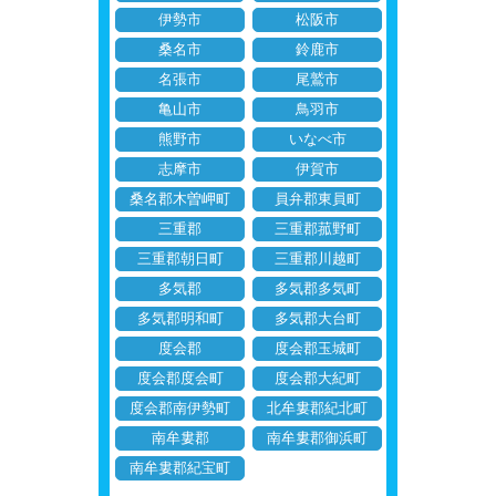
伊勢市
松阪市
桑名市
鈴鹿市
名張市
尾鷲市
亀山市
鳥羽市
熊野市
いなべ市
志摩市
伊賀市
桑名郡木曽岬町
員弁郡東員町
三重郡
三重郡菰野町
三重郡朝日町
三重郡川越町
多気郡
多気郡多気町
多気郡明和町
多気郡大台町
度会郡
度会郡玉城町
度会郡度会町
度会郡大紀町
度会郡南伊勢町
北牟婁郡紀北町
南牟婁郡
南牟婁郡御浜町
南牟婁郡紀宝町