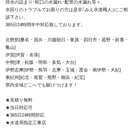
排水の詰まり･蛇口の水漏れ･配管の水漏れ等々、
水回りのトラブルでお困りの方は是非｢みえ水道職人｣にご相
談下さい。
365日24時間年中対応致しております。
北勢部[桑名・員弁・川越朝日・東員・四日市・菰野・鈴鹿・
亀山]
伊賀[伊賀・名張]
中勢[津・松阪・明和・多気・大台]
伊勢志摩[伊勢・鳥羽・志摩・玉城・度会・南伊勢・大紀]
東紀州[紀北・尾鷲・熊野・御浜・紀宝]
県内全域どこへでも駆けつけます！
★見積り無料
★当日対応可
★365日24時間対応
★水道局指定工事店