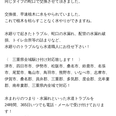
同じタイプの蛇口で交換させて頂きました。
交換後、早速植木に水をやられていました。
これで植木を枯らすことなく水やりができますね。
水廻りで起きたトラブル、蛇口の水漏れ、配管の水漏れ破
損、トイレ台所等の詰まりなど、
水廻りのトラブルなら水道職人にお任せ下さい！
〈 三重県全域駆け付け対応致します！ 〉
津市、四日市市、伊勢市、松阪市、桑名市、鈴鹿市、名張
市、尾鷲市、亀山市、鳥羽市、熊野市、いなべ市、志摩市、
伊賀市、桑名郡、員弁郡、三重郡、多気郡、度会郡、北牟婁
郡、南牟婁郡、三重県内全域で対応！
水まわりのつまり・水漏れといった水道トラブルを
24時間、365日いつでも電話・メールで受け付けておりま
す！