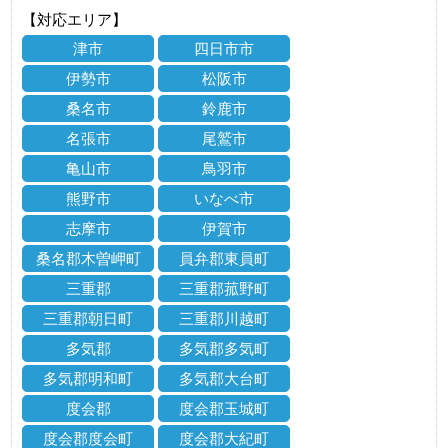
【対応エリア】
津市
四日市市
伊勢市
松阪市
桑名市
鈴鹿市
名張市
尾鷲市
亀山市
鳥羽市
熊野市
いなべ市
志摩市
伊賀市
桑名郡木曽岬町
員弁郡東員町
三重郡
三重郡菰野町
三重郡朝日町
三重郡川越町
多気郡
多気郡多気町
多気郡明和町
多気郡大台町
度会郡
度会郡玉城町
度会郡度会町
度会郡大紀町