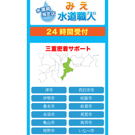
津市
四日市市
伊勢市
松阪市
桑名市
鈴鹿市
名張市
尾鷲市
亀山市
鳥羽市
熊野市
いなべ市