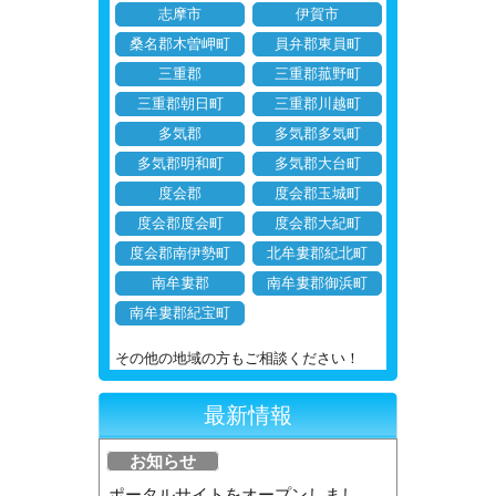
志摩市
伊賀市
桑名郡木曽岬町
員弁郡東員町
三重郡
三重郡菰野町
三重郡朝日町
三重郡川越町
多気郡
多気郡多気町
多気郡明和町
多気郡大台町
度会郡
度会郡玉城町
度会郡度会町
度会郡大紀町
度会郡南伊勢町
北牟婁郡紀北町
南牟婁郡
南牟婁郡御浜町
南牟婁郡紀宝町
その他の地域の方もご相談ください！
最新情報
お知らせ
ポータルサイトをオープンしまし...