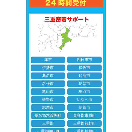
津市
四日市市
伊勢市
松阪市
桑名市
鈴鹿市
名張市
尾鷲市
亀山市
鳥羽市
熊野市
いなべ市
志摩市
伊賀市
桑名郡木曽岬町
員弁郡東員町
三重郡
三重郡菰野町
三重郡朝日町
三重郡川越町