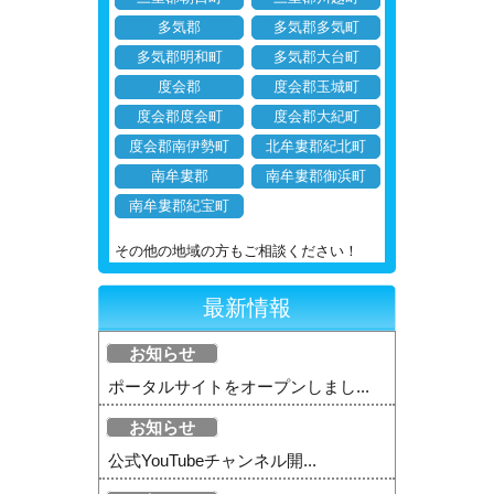
多気郡
多気郡多気町
多気郡明和町
多気郡大台町
度会郡
度会郡玉城町
度会郡度会町
度会郡大紀町
度会郡南伊勢町
北牟婁郡紀北町
南牟婁郡
南牟婁郡御浜町
南牟婁郡紀宝町
その他の地域の方もご相談ください！
最新情報
お知らせ
ポータルサイトをオープンしまし...
お知らせ
公式YouTubeチャンネル開...