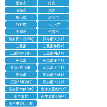
桑名市
鈴鹿市
名張市
尾鷲市
亀山市
鳥羽市
熊野市
いなべ市
志摩市
伊賀市
桑名郡木曽岬町
員弁郡東員町
三重郡
三重郡菰野町
三重郡朝日町
三重郡川越町
多気郡
多気郡多気町
多気郡明和町
多気郡大台町
度会郡
度会郡玉城町
度会郡度会町
度会郡大紀町
度会郡南伊勢町
北牟婁郡紀北町
南牟婁郡
南牟婁郡御浜町
南牟婁郡紀宝町