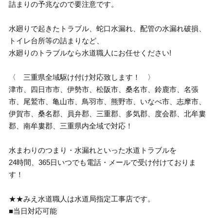
詰まりの予兆なので要注意です。
水廻りで起きたトラブル、蛇口水漏れ、配管の水漏れ破損、
トイレ台所等の詰まりなど、
水廻りのトラブルなら水道職人にお任せください!
〈 三重県全域駆け付け対応致します！ 〉
津市、四日市市、伊勢市、松阪市、桑名市、鈴鹿市、名張
市、尾鷲市、亀山市、鳥羽市、熊野市、いなべ市、志摩市、
伊賀市、桑名郡、員弁郡、三重郡、多気郡、度会郡、北牟婁
郡、南牟婁郡、三重県内全域で対応！
水まわりのつまり・水漏れといった水道トラブルを
24時間、365日いつでも電話・メールで受け付けておりま
す！
★★みえ水道職人は水道局指定工事店です。
■当日対応可能