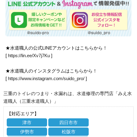
★水道職人の公式LINEアカウントはこちらから！
[
https://lin.ee/Xv7j7Ku
]
★水道職人のインスタグラムはこちらから！
[
https://www.instagram.com/suido_pro/
]
三重のトイレのつまり・水漏れは、水道修理の専門店「みえ水
道職人（三重水道職人）」
【対応エリア】
津市
四日市市
伊勢市
松阪市