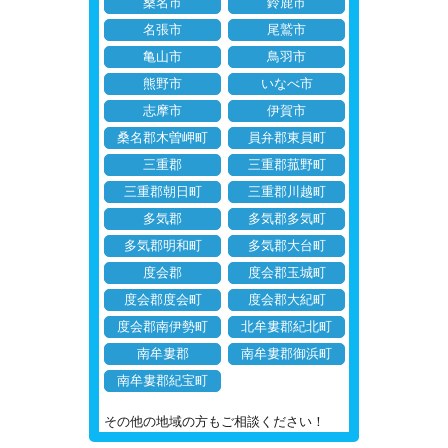
桑名市
鈴鹿市
名張市
尾鷲市
亀山市
鳥羽市
熊野市
いなべ市
志摩市
伊賀市
桑名郡木曽岬町
員弁郡東員町
三重郡
三重郡菰野町
三重郡朝日町
三重郡川越町
多気郡
多気郡多気町
多気郡明和町
多気郡大台町
度会郡
度会郡玉城町
度会郡度会町
度会郡大紀町
度会郡南伊勢町
北牟婁郡紀北町
南牟婁郡
南牟婁郡御浜町
南牟婁郡紀宝町
その他の地域の方もご相談ください！