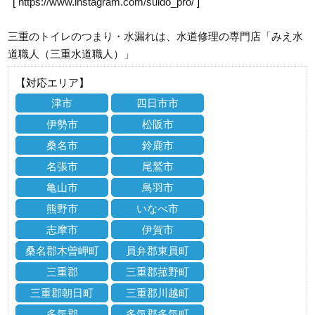
[
https://www.instagram.com/suido_pro/
]
三重のトイレのつまり・水漏れは、水道修理の専門店「みえ水
道職人（三重水道職人）」
【対応エリア】
津市
四日市市
伊勢市
松阪市
桑名市
鈴鹿市
名張市
尾鷲市
亀山市
鳥羽市
熊野市
いなべ市
志摩市
伊賀市
桑名郡木曽岬町
員弁郡東員町
三重郡
三重郡菰野町
三重郡朝日町
三重郡川越町
多気郡
多気郡多気町