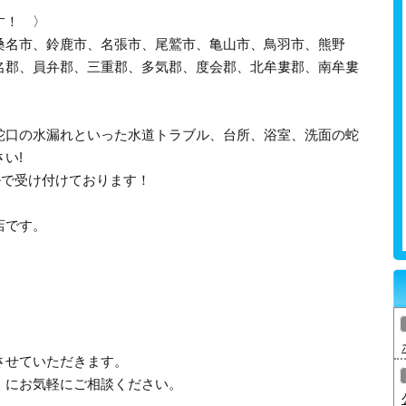
す！ 〉
桑名市、鈴鹿市、名張市、尾鷲市、亀山市、鳥羽市、熊野
名郡、員弁郡、三重郡、多気郡、度会郡、北牟婁郡、南牟婁
蛇口の水漏れといった水道トラブル、台所、浴室、洗面の蛇
い!
ルで受け付けております！
店です。
させていただきます。
」にお気軽にご相談ください。