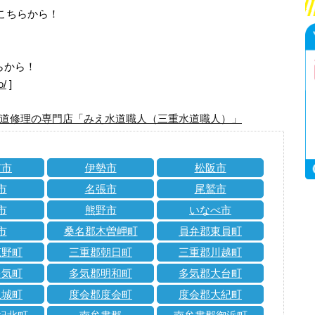
はこちらから！
らから！
o/
]
道修理の専門店「みえ水道職人（三重水道職人）」
市市
伊勢市
松阪市
市
名張市
尾鷲市
市
熊野市
いなべ市
市
桑名郡木曽岬町
員弁郡東員町
菰野町
三重郡朝日町
三重郡川越町
多気町
多気郡明和町
多気郡大台町
玉城町
度会郡度会町
度会郡大紀町