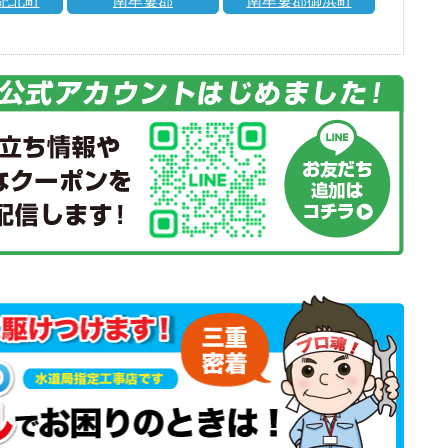
紀北町
南牟婁郡
南牟婁郡御浜町