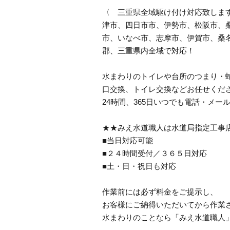
〈 三重県全域駆け付け対応致しま
津市、四日市市、伊勢市、松阪市、
市、いなべ市、志摩市、伊賀市、桑
郡、三重県内全域で対応！
水まわりのトイレや台所のつまり・
口交換、トイレ交換などお任せくださ
24時間、365日いつでも電話・メー
★★みえ水道職人は水道局指定工事
■当日対応可能
■２４時間受付／３６５日対応
■土・日・祝日も対応
作業前には必ず料金をご提示し、
お客様にご納得いただいてから作業
水まわりのことなら「みえ水道職人