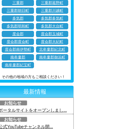
三重郡
三重郡菰野町
三重郡朝日町
三重郡川越町
多気郡
多気郡多気町
多気郡明和町
多気郡大台町
度会郡
度会郡玉城町
度会郡度会町
度会郡大紀町
度会郡南伊勢町
北牟婁郡紀北町
南牟婁郡
南牟婁郡御浜町
南牟婁郡紀宝町
その他の地域の方もご相談ください！
最新情報
お知らせ
ポータルサイトをオープンしまし...
お知らせ
公式YouTubeチャンネル開...