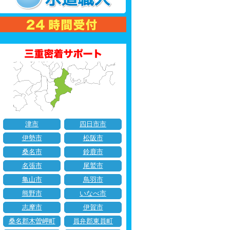
津市
四日市市
伊勢市
松阪市
桑名市
鈴鹿市
名張市
尾鷲市
亀山市
鳥羽市
熊野市
いなべ市
志摩市
伊賀市
桑名郡木曽岬町
員弁郡東員町