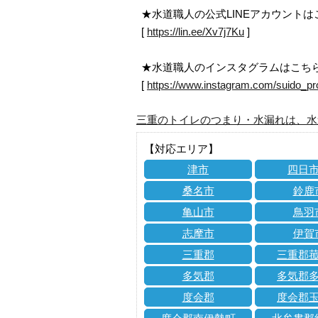
★水道職人の公式LINEアカウント
[
https://lin.ee/Xv7j7Ku
]
★水道職人のインスタグラムはこち
[
https://www.instagram.com/suido_pr
三重のトイレのつまり・水漏れは、水
【対応エリア】
津市
四日
桑名市
鈴鹿
亀山市
鳥羽
志摩市
伊賀
三重郡
三重郡
多気郡
多気郡
度会郡
度会郡