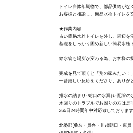
トイレ自体年期物で、部品供給がな
お客様と相談し、簡易水栓トイレを
★作業内容
古い簡易水栓トイレを外し、周辺を
基礎をしっかり固め新しい簡易水栓
給水管も場所が変わる為、お客様の
完成を見て頂くと「別の家みたい！
一番嬉しい反応をくださり、ありが
排水の詰まり･蛇口の水漏れ･配管の
水回りのトラブルでお困りの方は是非
365日24時間年中対応致しておりま
北勢部[桑名・員弁・川越朝日・東員
伊賀[伊賀・名張]