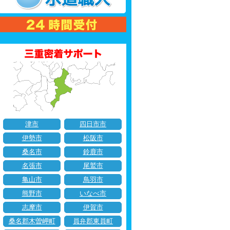
津市
四日市市
伊勢市
松阪市
桑名市
鈴鹿市
名張市
尾鷲市
亀山市
鳥羽市
熊野市
いなべ市
志摩市
伊賀市
桑名郡木曽岬町
員弁郡東員町