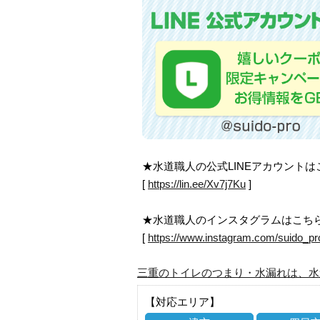
★水道職人の公式LINEアカウント
[
https://lin.ee/Xv7j7Ku
]
★水道職人のインスタグラムはこち
[
https://www.instagram.com/suido_pr
三重のトイレのつまり・水漏れは、水
【対応エリア】