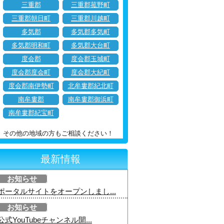
三重郡
三重郡菰野町
三重郡朝日町
三重郡川越町
多気郡
多気郡多気町
多気郡明和町
多気郡大台町
度会郡
度会郡玉城町
度会郡度会町
度会郡大紀町
度会郡南伊勢町
北牟婁郡紀北町
南牟婁郡
南牟婁郡御浜町
南牟婁郡紀宝町
その他の地域の方もご相談ください！
最新情報
お知らせ
ポータルサイトをオープンしまし...
お知らせ
公式YouTubeチャンネル開...