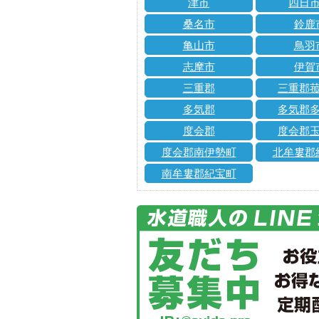
津市
四日
桑名市
鈴鹿
亀山市
鳥羽
志摩市
伊賀
三重郡
三重郡
多気郡
多気郡
度会郡
度会郡
度会郡南伊勢町
北牟婁郡
南牟婁郡紀宝町