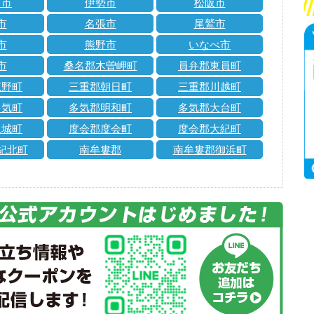
市市
伊勢市
松阪市
市
名張市
尾鷲市
市
熊野市
いなべ市
市
桑名郡木曽岬町
員弁郡東員町
菰野町
三重郡朝日町
三重郡川越町
多気町
多気郡明和町
多気郡大台町
玉城町
度会郡度会町
度会郡大紀町
紀北町
南牟婁郡
南牟婁郡御浜町