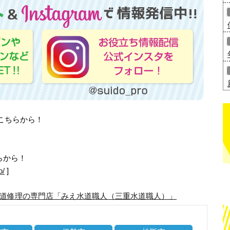
はこちらから！
らから！
o/
]
道修理の専門店「みえ水道職人（三重水道職人）」