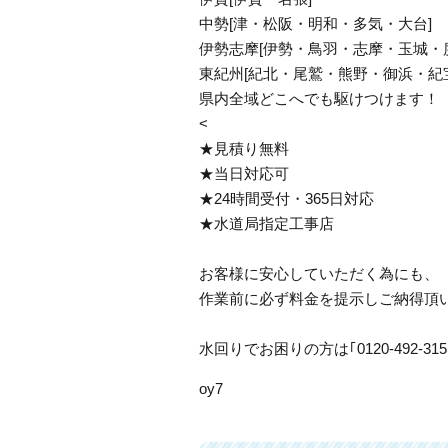
中勢[津・松阪・明和・多気・大台]
伊勢志摩[伊勢・鳥羽・志摩・玉城・
東紀州[紀北・尾鷲・熊野・御浜・紀
県内全域どこへでも駆けつけます！
<
★見積り無料
★当日対応可
★24時間受付・365日対応
★水道局指定工事店
お客様に安心していただく為にも、
作業前に必ず料金を提示しご納得頂
水回りでお困りの方は｢0120-492-
oy7