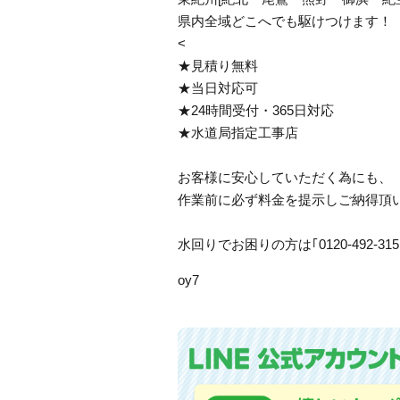
県内全域どこへでも駆けつけます！
<
★見積り無料
★当日対応可
★24時間受付・365日対応
★水道局指定工事店
お客様に安心していただく為にも、
作業前に必ず料金を提示しご納得頂
水回りでお困りの方は｢0120-492-
oy7