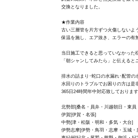
交換となりました。
★作業内容
古い三層管を片方ずつ火傷しないよ
保温を施し、エア抜き、エラーの有
当日施工できると思っていなかった
「朝シャンしてみたら」と伝えると
排水の詰まり･蛇口の水漏れ･配管の
水回りのトラブルでお困りの方は是非
365日24時間年中対応致しておりま
北勢部[桑名・員弁・川越朝日・東員
伊賀[伊賀・名張]
中勢[津・松阪・明和・多気・大台]
伊勢志摩[伊勢・鳥羽・志摩・玉城・
東紀州[紀北・尾鷲・熊野・御浜・紀