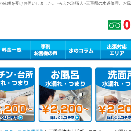
依頼を受けお伺いしました。 -みえ水道職人 -三重県の水道修理、お