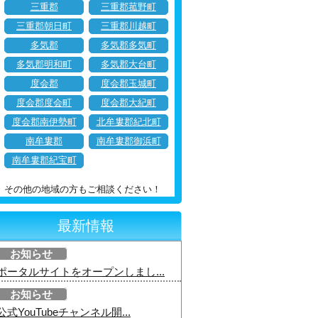
三重郡
三重郡菰野町
三重郡朝日町
三重郡川越町
多気郡
多気郡多気町
多気郡明和町
多気郡大台町
度会郡
度会郡玉城町
度会郡度会町
度会郡大紀町
度会郡南伊勢町
北牟婁郡紀北町
南牟婁郡
南牟婁郡御浜町
南牟婁郡紀宝町
その他の地域の方もご相談ください！
最新情報
お知らせ
ポータルサイトをオープンしまし...
お知らせ
公式YouTubeチャンネル開...