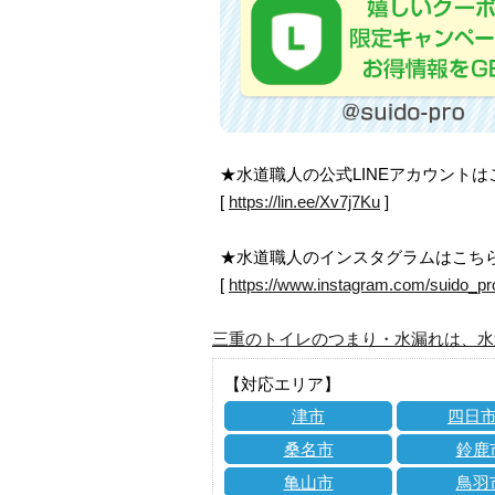
★水道職人の公式LINEアカウント
[
https://lin.ee/Xv7j7Ku
]
★水道職人のインスタグラムはこち
[
https://www.instagram.com/suido_pr
三重のトイレのつまり・水漏れは、水
【対応エリア】
津市
四日
桑名市
鈴鹿
亀山市
鳥羽