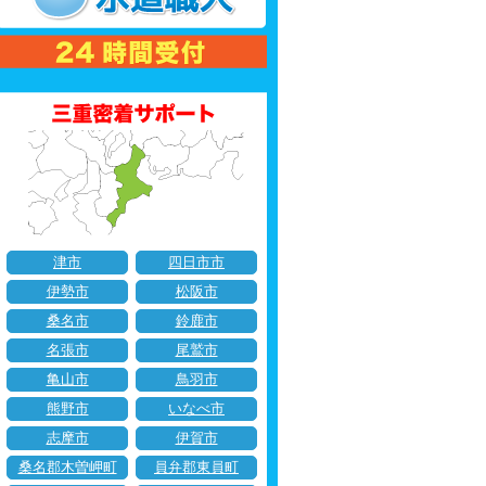
津市
四日市市
伊勢市
松阪市
桑名市
鈴鹿市
名張市
尾鷲市
亀山市
鳥羽市
熊野市
いなべ市
志摩市
伊賀市
桑名郡木曽岬町
員弁郡東員町