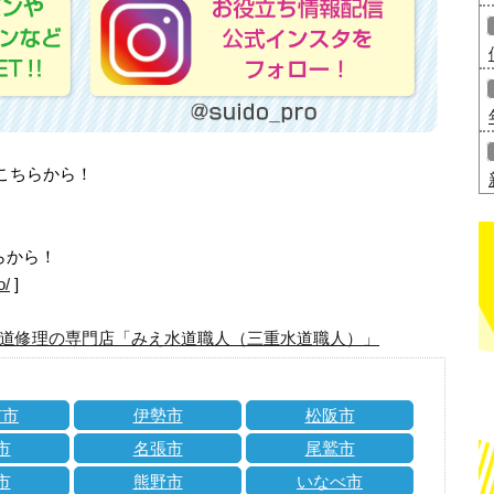
はこちらから！
らから！
o/
]
道修理の専門店「みえ水道職人（三重水道職人）」
市市
伊勢市
松阪市
市
名張市
尾鷲市
市
熊野市
いなべ市