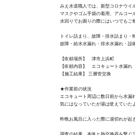
みえ水道職人では、新型コロナウイ
マスクやゴム手袋の着用、アルコー
水回りでお困りの際にはいつでもご
トイレ詰まり、故障・排水詰まり・
故障・給水水漏れ・排水水漏れ・設
【依頼場所】 津市上浜町
【依頼内容】 エコキュート水漏れ
【施工結果】 三層管交換
★作業前の状況
エコキュート周辺に数日前から水漏
気にはなっていたが湯は使えていた
昨晩お風呂に入った際に湯切れが起
調査の結果、本体と熱交換器を繋ぐ