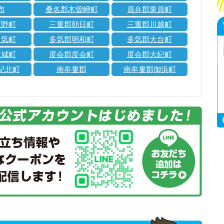
市
桑名郡木曽岬町
員弁郡東員町
菰野町
三重郡朝日町
三重郡川越町
多気町
多気郡明和町
多気郡大台町
玉城町
度会郡度会町
度会郡大紀町
紀北町
南牟婁郡
南牟婁郡御浜町