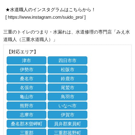
★水道職人のインスタグラムはこちらから！
[
https://www.instagram.com/suido_pro/
]
三重のトイレのつまり・水漏れは、水道修理の専門店「みえ水
道職人（三重水道職人）」
【対応エリア】
津市
四日市市
伊勢市
松阪市
桑名市
鈴鹿市
名張市
尾鷲市
亀山市
鳥羽市
熊野市
いなべ市
志摩市
伊賀市
桑名郡木曽岬町
員弁郡東員町
三重郡
三重郡菰野町