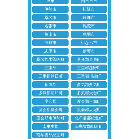
津市
四日市市
伊勢市
松阪市
桑名市
鈴鹿市
名張市
尾鷲市
亀山市
鳥羽市
熊野市
いなべ市
志摩市
伊賀市
桑名郡木曽岬町
員弁郡東員町
三重郡
三重郡菰野町
三重郡朝日町
三重郡川越町
多気郡
多気郡多気町
多気郡明和町
多気郡大台町
度会郡
度会郡玉城町
度会郡度会町
度会郡大紀町
度会郡南伊勢町
北牟婁郡紀北町
南牟婁郡
南牟婁郡御浜町
南牟婁郡紀宝町