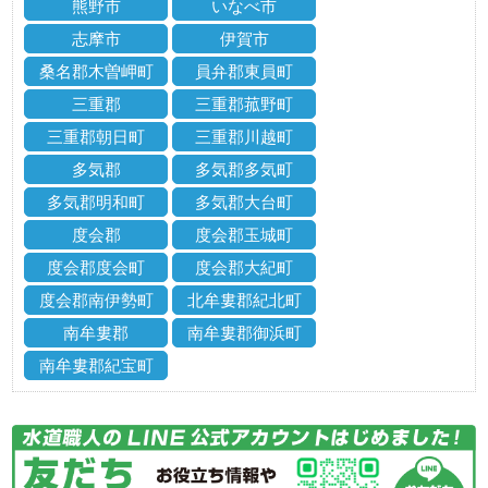
熊野市
いなべ市
志摩市
伊賀市
桑名郡木曽岬町
員弁郡東員町
三重郡
三重郡菰野町
三重郡朝日町
三重郡川越町
多気郡
多気郡多気町
多気郡明和町
多気郡大台町
度会郡
度会郡玉城町
度会郡度会町
度会郡大紀町
度会郡南伊勢町
北牟婁郡紀北町
南牟婁郡
南牟婁郡御浜町
南牟婁郡紀宝町