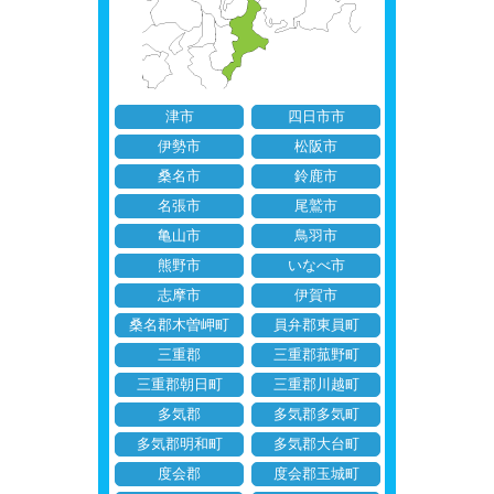
津市
四日市市
伊勢市
松阪市
桑名市
鈴鹿市
名張市
尾鷲市
亀山市
鳥羽市
熊野市
いなべ市
志摩市
伊賀市
桑名郡木曽岬町
員弁郡東員町
三重郡
三重郡菰野町
三重郡朝日町
三重郡川越町
多気郡
多気郡多気町
多気郡明和町
多気郡大台町
度会郡
度会郡玉城町