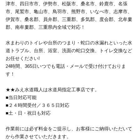
津市、四日市市、伊勢市、松阪市、桑名市、鈴鹿市、名張
市、尾鷲市、亀山市、鳥羽市、熊野市、いなべ市、志摩市、
伊賀市、桑名郡、員弁郡、三重郡、多気郡、度会郡、北牟婁
郡、南牟婁郡、三重県内全域で対応！
水まわりのトイレや台所のつまり・蛇口の水漏れといった水
道トラブル、台所、浴室、洗面の蛇口交換、トイレ交換など
お任せください!
24時間、365日いつでも電話・メールで受け付けておりま
す！
★★みえ水道職人は水道局指定工事店です。
■当日対応可能
■２４時間受付／３６５日対応
■土・日・祝日も対応
作業前には必ず料金をご提示し、お客様にご納得いただいて
から作業させていただきます。