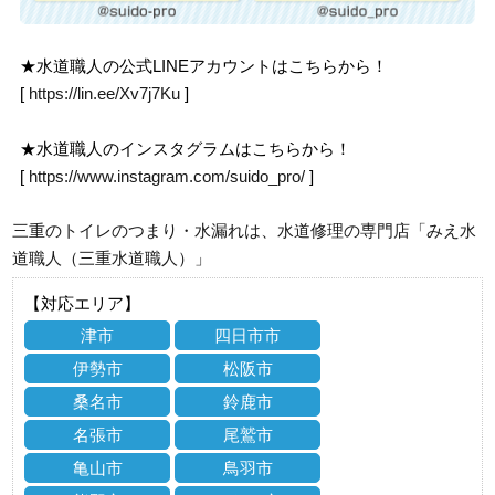
★水道職人の公式LINEアカウントはこちらから！
[
https://lin.ee/Xv7j7Ku
]
★水道職人のインスタグラムはこちらから！
[
https://www.instagram.com/suido_pro/
]
三重のトイレのつまり・水漏れは、水道修理の専門店「みえ水
道職人（三重水道職人）」
【対応エリア】
津市
四日市市
伊勢市
松阪市
桑名市
鈴鹿市
名張市
尾鷲市
亀山市
鳥羽市