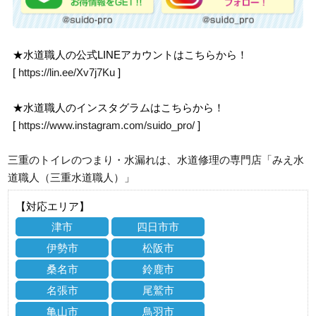
★水道職人の公式LINEアカウントはこちらから！
[
https://lin.ee/Xv7j7Ku
]
★水道職人のインスタグラムはこちらから！
[
https://www.instagram.com/suido_pro/
]
三重のトイレのつまり・水漏れは、水道修理の専門店「みえ水
道職人（三重水道職人）」
【対応エリア】
津市
四日市市
伊勢市
松阪市
桑名市
鈴鹿市
名張市
尾鷲市
亀山市
鳥羽市