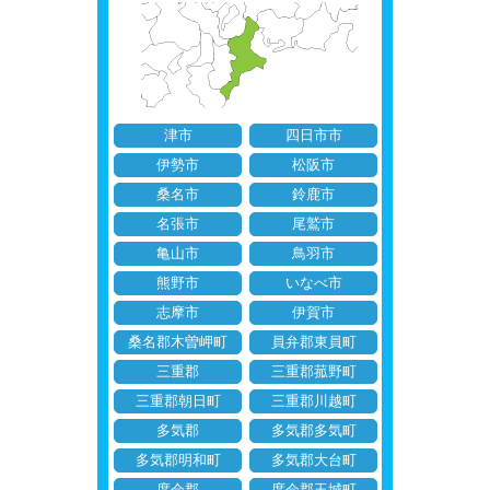
津市
四日市市
伊勢市
松阪市
桑名市
鈴鹿市
名張市
尾鷲市
亀山市
鳥羽市
熊野市
いなべ市
志摩市
伊賀市
桑名郡木曽岬町
員弁郡東員町
三重郡
三重郡菰野町
三重郡朝日町
三重郡川越町
多気郡
多気郡多気町
多気郡明和町
多気郡大台町
度会郡
度会郡玉城町