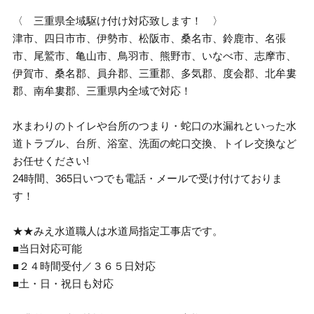
〈 三重県全域駆け付け対応致します！ 〉
津市、四日市市、伊勢市、松阪市、桑名市、鈴鹿市、名張
市、尾鷲市、亀山市、鳥羽市、熊野市、いなべ市、志摩市、
伊賀市、桑名郡、員弁郡、三重郡、多気郡、度会郡、北牟婁
郡、南牟婁郡、三重県内全域で対応！
水まわりのトイレや台所のつまり・蛇口の水漏れといった水
道トラブル、台所、浴室、洗面の蛇口交換、トイレ交換など
お任せください!
24時間、365日いつでも電話・メールで受け付けておりま
す！
★★みえ水道職人は水道局指定工事店です。
■当日対応可能
■２４時間受付／３６５日対応
■土・日・祝日も対応