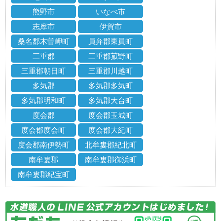
熊野市
いなべ市
志摩市
伊賀市
桑名郡木曽岬町
員弁郡東員町
三重郡
三重郡菰野町
三重郡朝日町
三重郡川越町
多気郡
多気郡多気町
多気郡明和町
多気郡大台町
度会郡
度会郡玉城町
度会郡度会町
度会郡大紀町
度会郡南伊勢町
北牟婁郡紀北町
南牟婁郡
南牟婁郡御浜町
南牟婁郡紀宝町