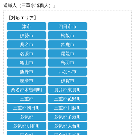
道職人（三重水道職人）」
【対応エリア】
津市
四日市市
伊勢市
松阪市
桑名市
鈴鹿市
名張市
尾鷲市
亀山市
鳥羽市
熊野市
いなべ市
志摩市
伊賀市
桑名郡木曽岬町
員弁郡東員町
三重郡
三重郡菰野町
三重郡朝日町
三重郡川越町
多気郡
多気郡多気町
多気郡明和町
多気郡大台町
度会郡
度会郡玉城町