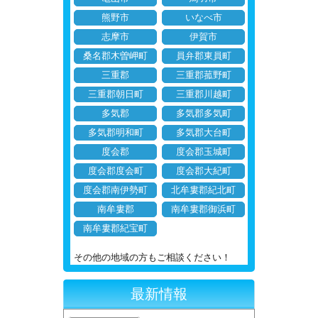
熊野市
いなべ市
志摩市
伊賀市
桑名郡木曽岬町
員弁郡東員町
三重郡
三重郡菰野町
三重郡朝日町
三重郡川越町
多気郡
多気郡多気町
多気郡明和町
多気郡大台町
度会郡
度会郡玉城町
度会郡度会町
度会郡大紀町
度会郡南伊勢町
北牟婁郡紀北町
南牟婁郡
南牟婁郡御浜町
南牟婁郡紀宝町
その他の地域の方もご相談ください！
最新情報