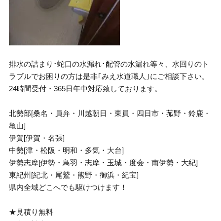
排水の詰まり･蛇口の水漏れ･配管の水漏れ等々、水回りのト
ラブルでお困りの方は是非｢みえ水道職人｣にご相談下さい。
24時間受付・365日年中対応致しております。
北勢部[桑名・員弁・川越朝日・東員・四日市・菰野・鈴鹿・
亀山]
伊賀[伊賀・名張]
中勢[津・松阪・明和・多気・大台]
伊勢志摩[伊勢・鳥羽・志摩・玉城・度会・南伊勢・大紀]
東紀州[紀北・尾鷲・熊野・御浜・紀宝]
県内全域どこへでも駆けつけます！
★見積り無料