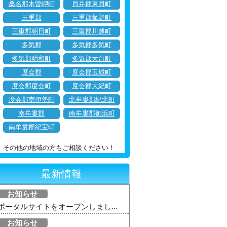
桑名郡木曽岬町
員弁郡東員町
三重郡
三重郡菰野町
三重郡朝日町
三重郡川越町
多気郡
多気郡多気町
多気郡明和町
多気郡大台町
度会郡
度会郡玉城町
度会郡度会町
度会郡大紀町
度会郡南伊勢町
北牟婁郡紀北町
南牟婁郡
南牟婁郡御浜町
南牟婁郡紀宝町
その他の地域の方もご相談ください！
最新情報
お知らせ
ポータルサイトをオープンしまし...
お知らせ