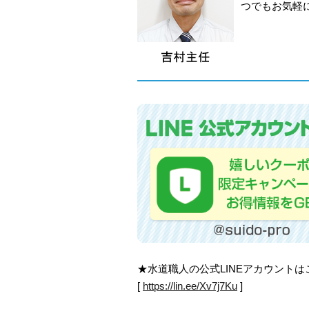
つでもお気軽
★水道職人の公式LINEアカウント
[
https://lin.ee/Xv7j7Ku
]