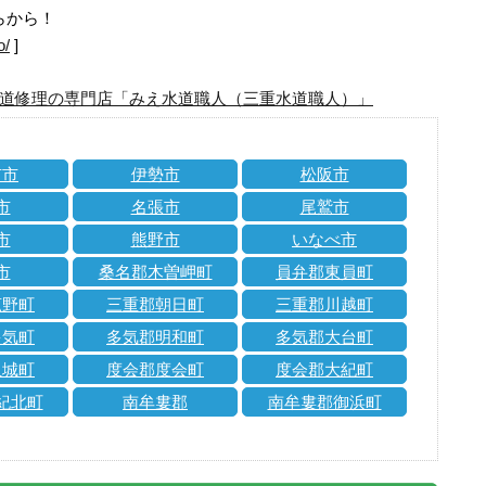
らから！
o/
]
道修理の専門店「みえ水道職人（三重水道職人）」
市市
伊勢市
松阪市
市
名張市
尾鷲市
市
熊野市
いなべ市
市
桑名郡木曽岬町
員弁郡東員町
菰野町
三重郡朝日町
三重郡川越町
多気町
多気郡明和町
多気郡大台町
玉城町
度会郡度会町
度会郡大紀町
紀北町
南牟婁郡
南牟婁郡御浜町