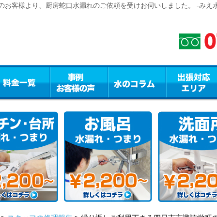
お客様より、厨房蛇口水漏れのご依頼を受けお伺いしました。 -みえ水