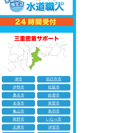
津市
四日市市
伊勢市
松阪市
桑名市
鈴鹿市
名張市
尾鷲市
亀山市
鳥羽市
熊野市
いなべ市
志摩市
伊賀市