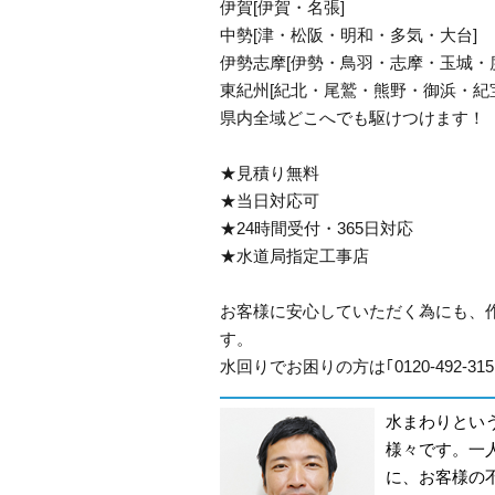
伊賀[伊賀・名張]
中勢[津・松阪・明和・多気・大台]
伊勢志摩[伊勢・鳥羽・志摩・玉城・
東紀州[紀北・尾鷲・熊野・御浜・紀
県内全域どこへでも駆けつけます！
★見積り無料
★当日対応可
★24時間受付・365日対応
★水道局指定工事店
お客様に安心していただく為にも、
す。
水回りでお困りの方は｢0120-492-
水まわりとい
様々です。一
に、お客様の