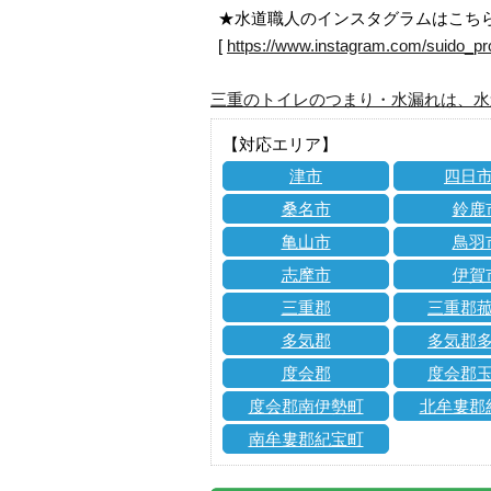
★水道職人のインスタグラムはこち
[
https://www.instagram.com/suido_pr
三重のトイレのつまり・水漏れは、水
【対応エリア】
津市
四日
桑名市
鈴鹿
亀山市
鳥羽
志摩市
伊賀
三重郡
三重郡
多気郡
多気郡
度会郡
度会郡
度会郡南伊勢町
北牟婁郡
南牟婁郡紀宝町