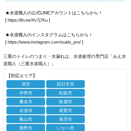
★水道職人の公式LINEアカウントはこちらから！
[
https://lin.ee/Xv7j7Ku
]
★水道職人のインスタグラムはこちらから！
[
https://www.instagram.com/suido_pro/
]
三重のトイレのつまり・水漏れは、水道修理の専門店「みえ水
道職人（三重水道職人）」
【対応エリア】
津市
四日市市
伊勢市
松阪市
桑名市
鈴鹿市
名張市
尾鷲市
亀山市
鳥羽市
熊野市
いなべ市