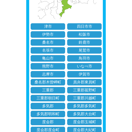
津市
四日市市
伊勢市
松阪市
桑名市
鈴鹿市
名張市
尾鷲市
亀山市
鳥羽市
熊野市
いなべ市
志摩市
伊賀市
桑名郡木曽岬町
員弁郡東員町
三重郡
三重郡菰野町
三重郡朝日町
三重郡川越町
多気郡
多気郡多気町
多気郡明和町
多気郡大台町
度会郡
度会郡玉城町
度会郡度会町
度会郡大紀町