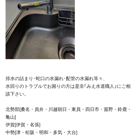
排水の詰まり･蛇口の水漏れ･配管の水漏れ等々、
水回りのトラブルでお困りの方は是非｢みえ水道職人｣にご相
談下さい。
北勢部[桑名・員弁・川越朝日・東員・四日市・菰野・鈴鹿・
亀山]
伊賀[伊賀・名張]
中勢[津・松阪・明和・多気・大台]