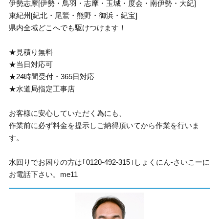
伊勢志摩[伊勢・鳥羽・志摩・玉城・度会・南伊勢・大紀]
東紀州[紀北・尾鷲・熊野・御浜・紀宝]
県内全域どこへでも駆けつけます！
★見積り無料
★当日対応可
★24時間受付・365日対応
★水道局指定工事店
お客様に安心していただく為にも、
作業前に必ず料金を提示しご納得頂いてから作業を行いま
す。
水回りでお困りの方は｢0120-492-315｣しょくにん-さいこーに
お電話下さい。me11