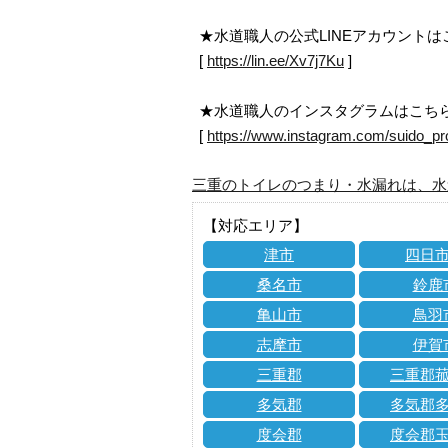
★水道職人の公式LINEアカウント
[
https://lin.ee/Xv7j7Ku
]
★水道職人のインスタグラムはこち
[
https://www.instagram.com/suido_pr
三重のトイレのつまり・水漏れは、水
【対応エリア】
津市
四日
桑名市
鈴鹿
亀山市
鳥羽
志摩市
伊賀
三重郡
三重郡
多気郡
多気郡
度会郡
度会郡