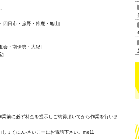
す。
・四日市・菰野・鈴鹿・亀山]
度会・南伊勢・大紀]
宝]
作業前に必ず料金を提示しご納得頂いてから作業を行いま
315｣しょくにん-さいこーにお電話下さい。me11