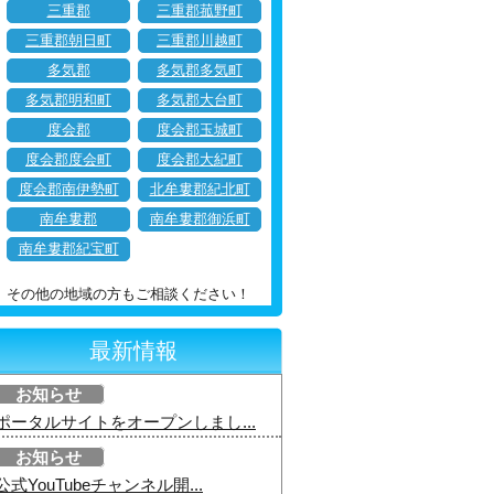
三重郡
三重郡菰野町
三重郡朝日町
三重郡川越町
多気郡
多気郡多気町
多気郡明和町
多気郡大台町
度会郡
度会郡玉城町
度会郡度会町
度会郡大紀町
度会郡南伊勢町
北牟婁郡紀北町
南牟婁郡
南牟婁郡御浜町
南牟婁郡紀宝町
その他の地域の方もご相談ください！
最新情報
お知らせ
ポータルサイトをオープンしまし...
お知らせ
公式YouTubeチャンネル開...