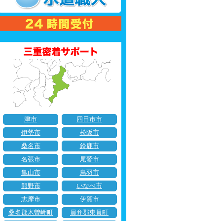
津市
四日市市
伊勢市
松阪市
桑名市
鈴鹿市
名張市
尾鷲市
亀山市
鳥羽市
熊野市
いなべ市
志摩市
伊賀市
桑名郡木曽岬町
員弁郡東員町