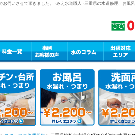
お伺いさせて頂きました。 -みえ水道職人 -三重県の水道修理、お風