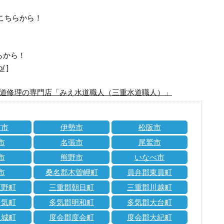
はこちらから！
らから！
o/
]
道修理の専門店「みえ水道職人（三重水道職人）」
市市
伊勢市
松阪市
市
名張市
尾鷲市
市
熊野市
いなべ市
市
桑名郡木曽岬町
員弁郡東員町
菰野町
三重郡朝日町
三重郡川越町
多気町
多気郡明和町
多気郡大台町
玉城町
度会郡度会町
度会郡大紀町