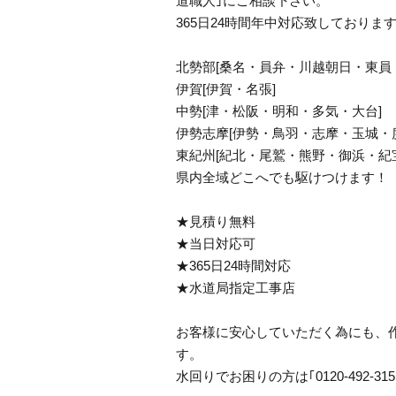
道職人｣にご相談下さい。
365日24時間年中対応致しておりま
北勢部[桑名・員弁・川越朝日・東員
伊賀[伊賀・名張]
中勢[津・松阪・明和・多気・大台]
伊勢志摩[伊勢・鳥羽・志摩・玉城・
東紀州[紀北・尾鷲・熊野・御浜・紀
県内全域どこへでも駆けつけます！
★見積り無料
★当日対応可
★365日24時間対応
★水道局指定工事店
お客様に安心していただく為にも、
す。
水回りでお困りの方は｢0120-492-