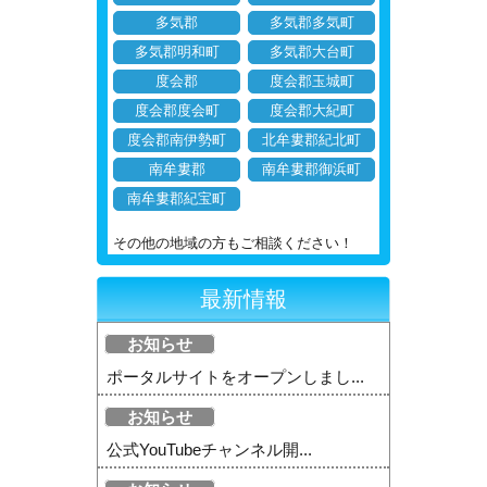
多気郡
多気郡多気町
多気郡明和町
多気郡大台町
度会郡
度会郡玉城町
度会郡度会町
度会郡大紀町
度会郡南伊勢町
北牟婁郡紀北町
南牟婁郡
南牟婁郡御浜町
南牟婁郡紀宝町
その他の地域の方もご相談ください！
最新情報
お知らせ
ポータルサイトをオープンしまし...
お知らせ
公式YouTubeチャンネル開...