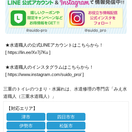
★水道職人の公式LINEアカウントはこちらから！
[
https://lin.ee/Xv7j7Ku
]
★水道職人のインスタグラムはこちらから！
[
https://www.instagram.com/suido_pro/
]
三重のトイレのつまり・水漏れは、水道修理の専門店「みえ水
道職人（三重水道職人）」
【対応エリア】
津市
四日市市
伊勢市
松阪市