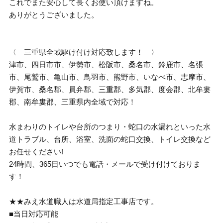
これでまた安心して長くお使い頂けますね。
ありがとうございました。
〈 三重県全域駆け付け対応致します！ 〉
津市、四日市市、伊勢市、松阪市、桑名市、鈴鹿市、名張
市、尾鷲市、亀山市、鳥羽市、熊野市、いなべ市、志摩市、
伊賀市、桑名郡、員弁郡、三重郡、多気郡、度会郡、北牟婁
郡、南牟婁郡、三重県内全域で対応！
水まわりのトイレや台所のつまり・蛇口の水漏れといった水
道トラブル、台所、浴室、洗面の蛇口交換、トイレ交換など
お任せください!
24時間、365日いつでも電話・メールで受け付けておりま
す！
★★みえ水道職人は水道局指定工事店です。
■当日対応可能