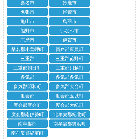
桑名市
鈴鹿市
名張市
尾鷲市
亀山市
鳥羽市
熊野市
いなべ市
志摩市
伊賀市
桑名郡木曽岬町
員弁郡東員町
三重郡
三重郡菰野町
三重郡朝日町
三重郡川越町
多気郡
多気郡多気町
多気郡明和町
多気郡大台町
度会郡
度会郡玉城町
度会郡度会町
度会郡大紀町
度会郡南伊勢町
北牟婁郡紀北町
南牟婁郡
南牟婁郡御浜町
南牟婁郡紀宝町