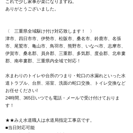
これで少し家事が楽になりますね。
ありがとうございました。
〈 三重県全域駆け付け対応致します！ 〉
津市、四日市市、伊勢市、松阪市、桑名市、鈴鹿市、名張
市、尾鷲市、亀山市、鳥羽市、熊野市、いなべ市、志摩市、
伊賀市、桑名郡、員弁郡、三重郡、多気郡、度会郡、北牟婁
郡、南牟婁郡、三重県内全域で対応！
水まわりのトイレや台所のつまり・蛇口の水漏れといった水
道トラブル、台所、浴室、洗面の蛇口交換、トイレ交換など
お任せください!
24時間、365日いつでも電話・メールで受け付けておりま
す！
★★みえ水道職人は水道局指定工事店です。
■当日対応可能