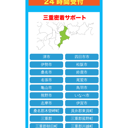
津市
四日市市
伊勢市
松阪市
桑名市
鈴鹿市
名張市
尾鷲市
亀山市
鳥羽市
熊野市
いなべ市
志摩市
伊賀市
桑名郡木曽岬町
員弁郡東員町
三重郡
三重郡菰野町
三重郡朝日町
三重郡川越町