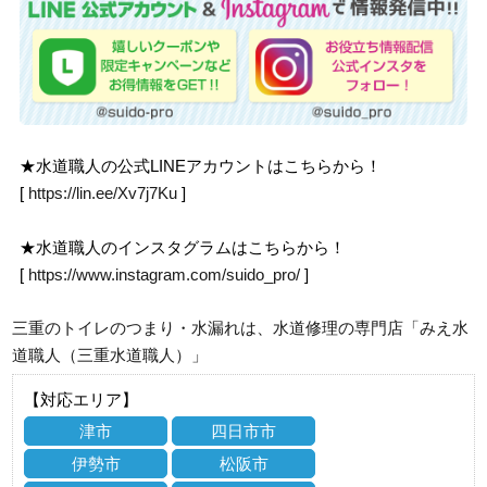
★水道職人の公式LINEアカウントはこちらから！
[
https://lin.ee/Xv7j7Ku
]
★水道職人のインスタグラムはこちらから！
[
https://www.instagram.com/suido_pro/
]
三重のトイレのつまり・水漏れは、水道修理の専門店「みえ水
道職人（三重水道職人）」
【対応エリア】
津市
四日市市
伊勢市
松阪市