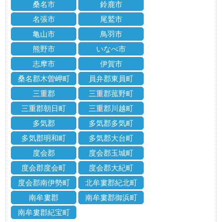
桑名市
鈴鹿市
名張市
尾鷲市
亀山市
鳥羽市
熊野市
いなべ市
志摩市
伊賀市
桑名郡木曽岬町
員弁郡東員町
三重郡
三重郡菰野町
三重郡朝日町
三重郡川越町
多気郡
多気郡多気町
多気郡明和町
多気郡大台町
度会郡
度会郡玉城町
度会郡度会町
度会郡大紀町
度会郡南伊勢町
北牟婁郡紀北町
南牟婁郡
南牟婁郡御浜町
南牟婁郡紀宝町