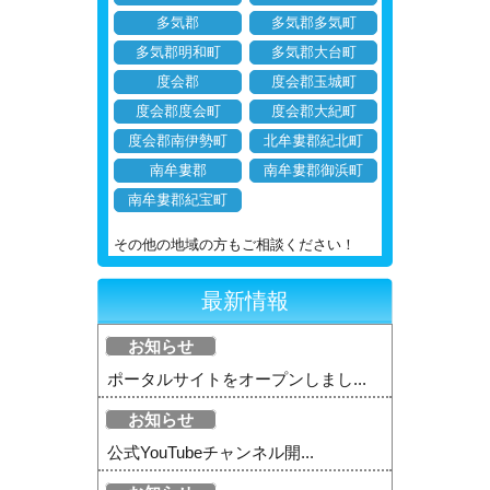
多気郡
多気郡多気町
多気郡明和町
多気郡大台町
度会郡
度会郡玉城町
度会郡度会町
度会郡大紀町
度会郡南伊勢町
北牟婁郡紀北町
南牟婁郡
南牟婁郡御浜町
南牟婁郡紀宝町
その他の地域の方もご相談ください！
最新情報
お知らせ
ポータルサイトをオープンしまし...
お知らせ
公式YouTubeチャンネル開...