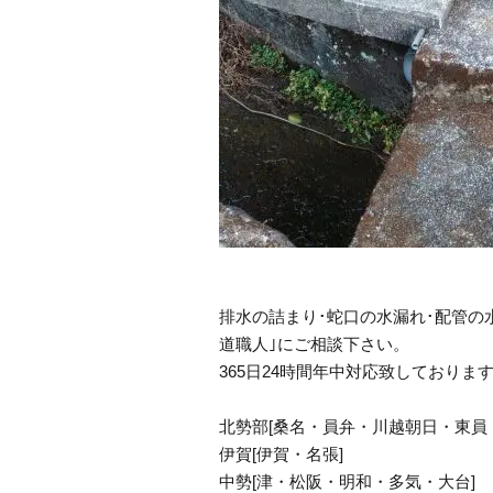
排水の詰まり･蛇口の水漏れ･配管の
道職人｣にご相談下さい。
365日24時間年中対応致しておりま
北勢部[桑名・員弁・川越朝日・東員
伊賀[伊賀・名張]
中勢[津・松阪・明和・多気・大台]