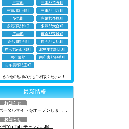
三重郡
三重郡菰野町
三重郡朝日町
三重郡川越町
多気郡
多気郡多気町
多気郡明和町
多気郡大台町
度会郡
度会郡玉城町
度会郡度会町
度会郡大紀町
度会郡南伊勢町
北牟婁郡紀北町
南牟婁郡
南牟婁郡御浜町
南牟婁郡紀宝町
その他の地域の方もご相談ください！
最新情報
お知らせ
ポータルサイトをオープンしまし...
お知らせ
公式YouTubeチャンネル開...