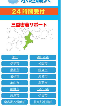
津市
四日市市
伊勢市
松阪市
桑名市
鈴鹿市
名張市
尾鷲市
亀山市
鳥羽市
熊野市
いなべ市
志摩市
伊賀市
桑名郡木曽岬町
員弁郡東員町