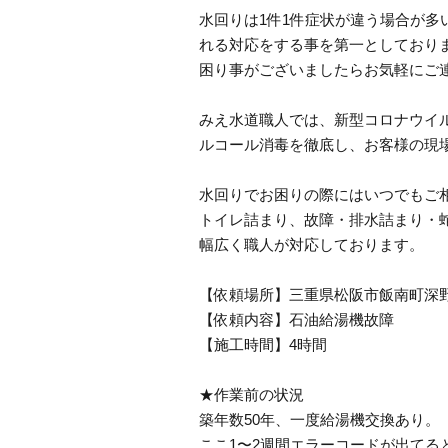
水回りは1件1件症状が違う場合が
れる対応をする事を第一としており
困り事がございましたらお気軽にご
みえ水道職人では、新型コロナウイ
ルコール消毒を徹底し、お客様の現
水回りでお困りの際にはいつでもご
トイレ詰まり、故障・排水詰まり・
幅広く職人が対応しております。
【依頼場所】三重県松阪市飯南町深
【依頼内容】石油給湯機故障
【施工時間】4時間
★作業前の状況
築年数50年、一度給湯機交換あり。
ここ1〜2週間エラーコードが出て