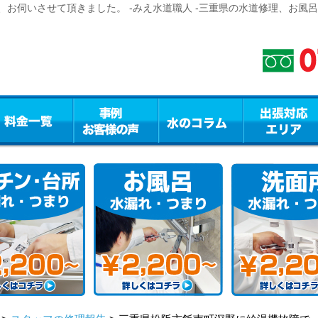
お伺いさせて頂きました。 -みえ水道職人 -三重県の水道修理、お風