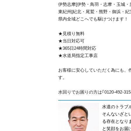
伊勢志摩[伊勢・鳥羽・志摩・玉城・
東紀州[紀北・尾鷲・熊野・御浜・紀
県内全域どこへでも駆けつけます！
★見積り無料
★当日対応可
★365日24時間対応
★水道局指定工事店
お客様に安心していただく為にも、
す。
水回りでお困りの方は｢0120-492-
水道のトラブ
そんないざと
る存在となり
と笑顔をお届