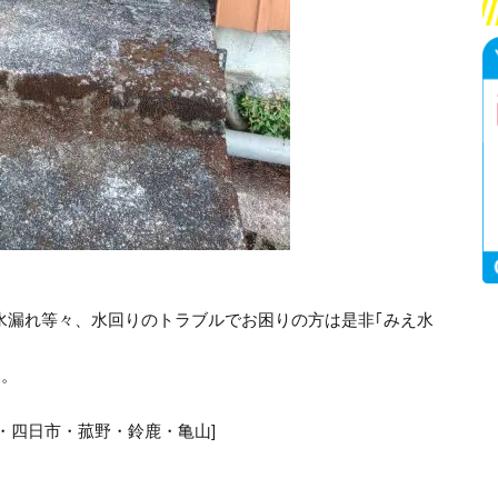
水漏れ等々、水回りのトラブルでお困りの方は是非｢みえ水
す。
・四日市・菰野・鈴鹿・亀山]