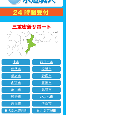
津市
四日市市
伊勢市
松阪市
桑名市
鈴鹿市
名張市
尾鷲市
亀山市
鳥羽市
熊野市
いなべ市
志摩市
伊賀市
桑名郡木曽岬町
員弁郡東員町