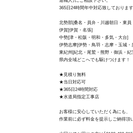
道職人｣にご相談下さい。
365日24時間年中対応致しておりま
北勢部[桑名・員弁・川越朝日・東員
伊賀[伊賀・名張]
中勢[津・松阪・明和・多気・大台]
伊勢志摩[伊勢・鳥羽・志摩・玉城・
東紀州[紀北・尾鷲・熊野・御浜・紀
県内全域どこへでも駆けつけます！
★見積り無料
★当日対応可
★365日24時間対応
★水道局指定工事店
お客様に安心していただく為にも、
作業前に必ず料金を提示しご納得頂