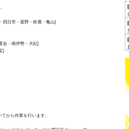
す。
・四日市・菰野・鈴鹿・亀山]
度会・南伊勢・大紀]
宝]
いてから作業を行います。