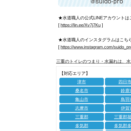
★水道職人の公式LINEアカウント
[
https://lin.ee/Xv7j7Ku
]
★水道職人のインスタグラムはこち
[
https://www.instagram.com/suido_pr
三重のトイレのつまり・水漏れは、水
【対応エリア】
津市
四日
桑名市
鈴鹿
亀山市
鳥羽
志摩市
伊賀
三重郡
三重郡
多気郡
多気郡