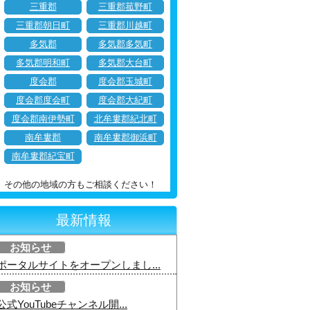
三重郡
三重郡菰野町
三重郡朝日町
三重郡川越町
多気郡
多気郡多気町
多気郡明和町
多気郡大台町
度会郡
度会郡玉城町
度会郡度会町
度会郡大紀町
度会郡南伊勢町
北牟婁郡紀北町
南牟婁郡
南牟婁郡御浜町
南牟婁郡紀宝町
その他の地域の方もご相談ください！
最新情報
お知らせ
ポータルサイトをオープンしまし...
お知らせ
公式YouTubeチャンネル開...