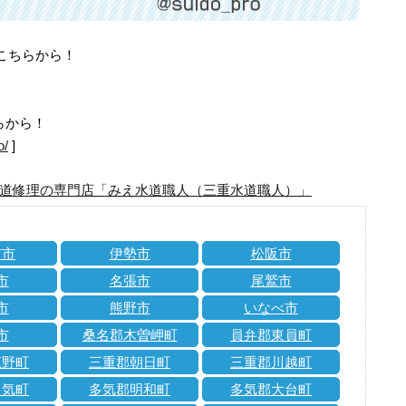
はこちらから！
らから！
o/
]
道修理の専門店「みえ水道職人（三重水道職人）」
市市
伊勢市
松阪市
市
名張市
尾鷲市
市
熊野市
いなべ市
市
桑名郡木曽岬町
員弁郡東員町
菰野町
三重郡朝日町
三重郡川越町
多気町
多気郡明和町
多気郡大台町