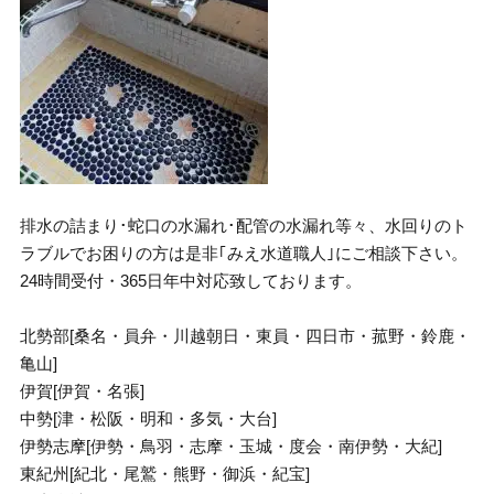
排水の詰まり･蛇口の水漏れ･配管の水漏れ等々、水回りのト
ラブルでお困りの方は是非｢みえ水道職人｣にご相談下さい。
24時間受付・365日年中対応致しております。
北勢部[桑名・員弁・川越朝日・東員・四日市・菰野・鈴鹿・
亀山]
伊賀[伊賀・名張]
中勢[津・松阪・明和・多気・大台]
伊勢志摩[伊勢・鳥羽・志摩・玉城・度会・南伊勢・大紀]
東紀州[紀北・尾鷲・熊野・御浜・紀宝]