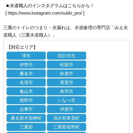
★水道職人のインスタグラムはこちらから！
[
https://www.instagram.com/suido_pro/
]
三重のトイレのつまり・水漏れは、水道修理の専門店「みえ水
道職人（三重水道職人）」
【対応エリア】
津市
四日市市
伊勢市
松阪市
桑名市
鈴鹿市
名張市
尾鷲市
亀山市
鳥羽市
熊野市
いなべ市
志摩市
伊賀市
桑名郡木曽岬町
員弁郡東員町
三重郡
三重郡菰野町