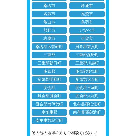
桑名市
鈴鹿市
名張市
尾鷲市
亀山市
鳥羽市
熊野市
いなべ市
志摩市
伊賀市
桑名郡木曽岬町
員弁郡東員町
三重郡
三重郡菰野町
三重郡朝日町
三重郡川越町
多気郡
多気郡多気町
多気郡明和町
多気郡大台町
度会郡
度会郡玉城町
度会郡度会町
度会郡大紀町
度会郡南伊勢町
北牟婁郡紀北町
南牟婁郡
南牟婁郡御浜町
南牟婁郡紀宝町
その他の地域の方もご相談ください！