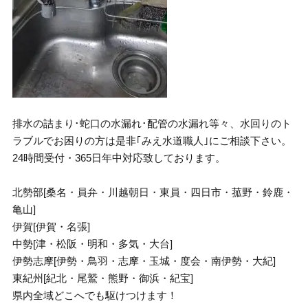
排水の詰まり･蛇口の水漏れ･配管の水漏れ等々、水回りのト
ラブルでお困りの方は是非｢みえ水道職人｣にご相談下さい。
24時間受付・365日年中対応致しております。
北勢部[桑名・員弁・川越朝日・東員・四日市・菰野・鈴鹿・
亀山]
伊賀[伊賀・名張]
中勢[津・松阪・明和・多気・大台]
伊勢志摩[伊勢・鳥羽・志摩・玉城・度会・南伊勢・大紀]
東紀州[紀北・尾鷲・熊野・御浜・紀宝]
県内全域どこへでも駆けつけます！