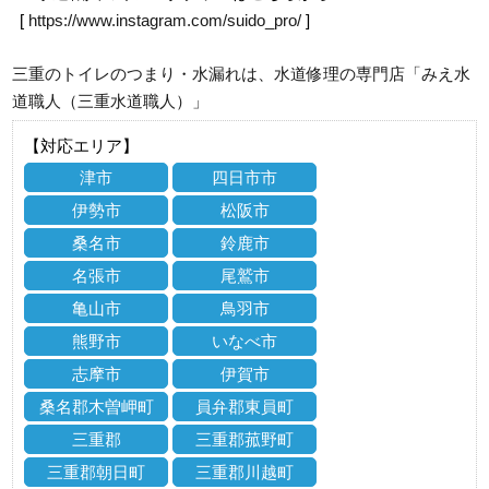
[
https://www.instagram.com/suido_pro/
]
三重のトイレのつまり・水漏れは、水道修理の専門店「みえ水
道職人（三重水道職人）」
【対応エリア】
津市
四日市市
伊勢市
松阪市
桑名市
鈴鹿市
名張市
尾鷲市
亀山市
鳥羽市
熊野市
いなべ市
志摩市
伊賀市
桑名郡木曽岬町
員弁郡東員町
三重郡
三重郡菰野町
三重郡朝日町
三重郡川越町