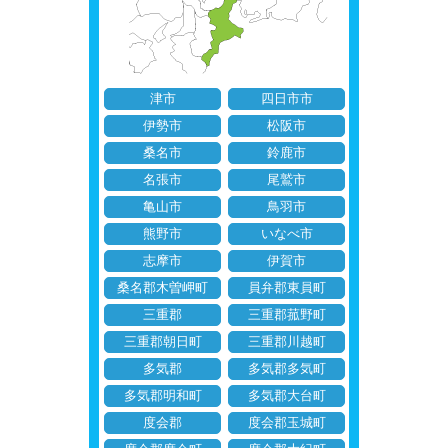
津市
四日市市
伊勢市
松阪市
桑名市
鈴鹿市
名張市
尾鷲市
亀山市
鳥羽市
熊野市
いなべ市
志摩市
伊賀市
桑名郡木曽岬町
員弁郡東員町
三重郡
三重郡菰野町
三重郡朝日町
三重郡川越町
多気郡
多気郡多気町
多気郡明和町
多気郡大台町
度会郡
度会郡玉城町