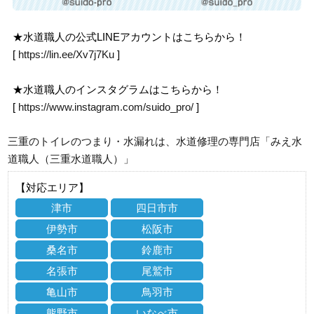
★水道職人の公式LINEアカウントはこちらから！
[
https://lin.ee/Xv7j7Ku
]
★水道職人のインスタグラムはこちらから！
[
https://www.instagram.com/suido_pro/
]
三重のトイレのつまり・水漏れは、水道修理の専門店「みえ水
道職人（三重水道職人）」
【対応エリア】
津市
四日市市
伊勢市
松阪市
桑名市
鈴鹿市
名張市
尾鷲市
亀山市
鳥羽市
熊野市
いなべ市