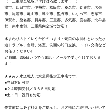
〈 三重県全域駆け付け対応致します！ 〉
津市、四日市市、伊勢市、松阪市、桑名市、鈴鹿市、名張
市、尾鷲市、亀山市、鳥羽市、熊野市、いなべ市、志摩市、
伊賀市、桑名郡、員弁郡、三重郡、多気郡、度会郡、北牟婁
郡、南牟婁郡、三重県内全域で対応！
水まわりのトイレや台所のつまり・蛇口の水漏れといった水
道トラブル、台所、浴室、洗面の蛇口交換、トイレ交換など
お任せください!
24時間、365日いつでも電話・メールで受け付けておりま
す！
★★みえ水道職人は水道局指定工事店です。
■当日対応可能
■２４時間受付／３６５日対応
■土・日・祝日も対応
作業前には必ず料金をご提示し、お客様にご納得いただいて