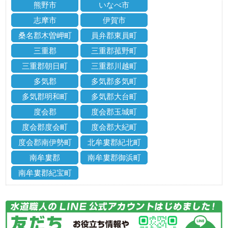
熊野市
いなべ市
志摩市
伊賀市
桑名郡木曽岬町
員弁郡東員町
三重郡
三重郡菰野町
三重郡朝日町
三重郡川越町
多気郡
多気郡多気町
多気郡明和町
多気郡大台町
度会郡
度会郡玉城町
度会郡度会町
度会郡大紀町
度会郡南伊勢町
北牟婁郡紀北町
南牟婁郡
南牟婁郡御浜町
南牟婁郡紀宝町