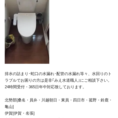
排水の詰まり･蛇口の水漏れ･配管の水漏れ等々、水回りのト
ラブルでお困りの方は是非｢みえ水道職人｣にご相談下さい。
24時間受付・365日年中対応致しております。
北勢部[桑名・員弁・川越朝日・東員・四日市・菰野・鈴鹿・
亀山]
伊賀[伊賀・名張]