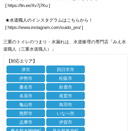
[
https://lin.ee/Xv7j7Ku
]
★水道職人のインスタグラムはこちらから！
[
https://www.instagram.com/suido_pro/
]
三重のトイレのつまり・水漏れは、水道修理の専門店「みえ水
道職人（三重水道職人）」
【対応エリア】
津市
四日市市
伊勢市
松阪市
桑名市
鈴鹿市
名張市
尾鷲市
亀山市
鳥羽市
熊野市
いなべ市
志摩市
伊賀市
桑名郡木曽岬町
員弁郡東員町