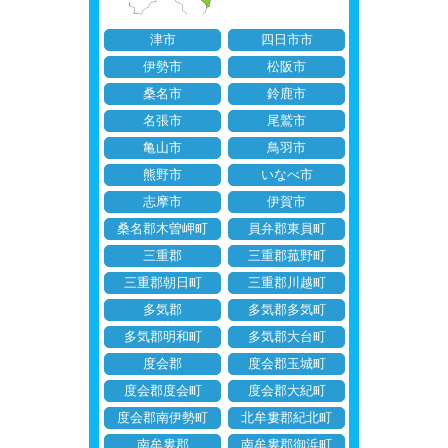
津市
四日市市
伊勢市
松阪市
桑名市
鈴鹿市
名張市
尾鷲市
亀山市
鳥羽市
熊野市
いなべ市
志摩市
伊賀市
桑名郡木曽岬町
員弁郡東員町
三重郡
三重郡菰野町
三重郡朝日町
三重郡川越町
多気郡
多気郡多気町
多気郡明和町
多気郡大台町
度会郡
度会郡玉城町
度会郡度会町
度会郡大紀町
度会郡南伊勢町
北牟婁郡紀北町
南牟婁郡
南牟婁郡御浜町