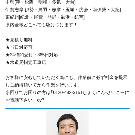
中勢[津・松阪・明和・多気・大台]
伊勢志摩[伊勢・鳥羽・志摩・玉城・度会・南伊勢・大紀]
東紀州[紀北・尾鷲・熊野・御浜・紀宝]
県内全域どこへでも駆けつけます！
★見積り無料
★当日対応可
★24時間受付・365日対応
★水道局指定工事店
お客様に安心していただく為にも、作業前に必ず料金を提示
しご納得頂いてから作業を行います。
水回りでお困りの方は｢0120-492-315｣しょくにん-さいこーに
お電話下さい。oy7