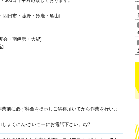
・365日年中対応致しております。
・四日市・菰野・鈴鹿・亀山]
度会・南伊勢・大紀]
宝]
作業前に必ず料金を提示しご納得頂いてから作業を行いま
315｣しょくにん-さいこーにお電話下さい。oy7