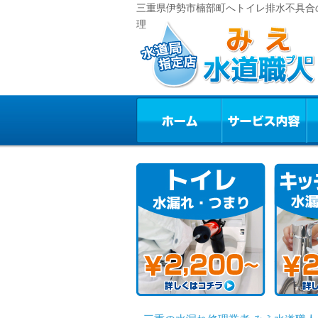
三重県伊勢市楠部町へトイレ排水不具合の
理