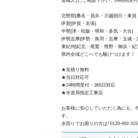
道職人｣にご相談下さい。24時間受付
北勢部[桑名・員弁・川越朝日・東員
伊賀[伊賀・名張]
中勢[津・松阪・明和・多気・大台]
伊勢志摩[伊勢・鳥羽・志摩・玉城・
東紀州[紀北・尾鷲・熊野・御浜・紀
県内全域どこへでも駆けつけます！
★見積り無料
★当日対応可
★24時間受付・365日対応
★水道局指定工事店
お客様に安心していただく為にも、
す。
水回りでお困りの方は｢0120-492-