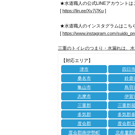
★水道職人の公式LINEアカウント
[
https://lin.ee/Xv7j7Ku
]
★水道職人のインスタグラムはこち
[
https://www.instagram.com/suido_pr
三重のトイレのつまり・水漏れは、水
【対応エリア】
津市
四日
桑名市
鈴鹿
亀山市
鳥羽
志摩市
伊賀
三重郡
三重郡
多気郡
多気郡
度会郡
度会郡
度会郡南伊勢町
北牟婁郡