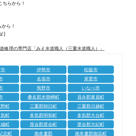
はこちらから！
らから！
o/
]
道修理の専門店「みえ水道職人（三重水道職人）」
市市
伊勢市
松阪市
市
名張市
尾鷲市
市
熊野市
いなべ市
市
桑名郡木曽岬町
員弁郡東員町
菰野町
三重郡朝日町
三重郡川越町
多気町
多気郡明和町
多気郡大台町
玉城町
度会郡度会町
度会郡大紀町
紀北町
南牟婁郡
南牟婁郡御浜町