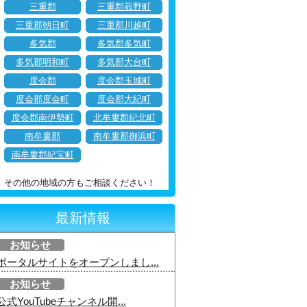
三重郡
三重郡菰野町
三重郡朝日町
三重郡川越町
多気郡
多気郡多気町
多気郡明和町
多気郡大台町
度会郡
度会郡玉城町
度会郡度会町
度会郡大紀町
度会郡南伊勢町
北牟婁郡紀北町
南牟婁郡
南牟婁郡御浜町
南牟婁郡紀宝町
その他の地域の方もご相談ください！
最新情報
お知らせ
ポータルサイトをオープンしまし...
お知らせ
公式YouTubeチャンネル開...