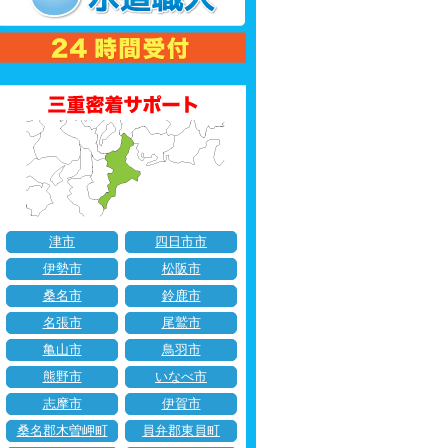
津市
四日市市
伊勢市
松阪市
桑名市
鈴鹿市
名張市
尾鷲市
亀山市
鳥羽市
熊野市
いなべ市
志摩市
伊賀市
桑名郡木曽岬町
員弁郡東員町