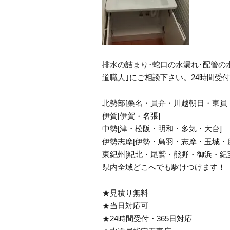
排水の詰まり･蛇口の水漏れ･配管の
道職人｣にご相談下さい。24時間受付
北勢部[桑名・員弁・川越朝日・東員
伊賀[伊賀・名張]
中勢[津・松阪・明和・多気・大台]
伊勢志摩[伊勢・鳥羽・志摩・玉城・
東紀州[紀北・尾鷲・熊野・御浜・紀
県内全域どこへでも駆けつけます！
★見積り無料
★当日対応可
★24時間受付・365日対応