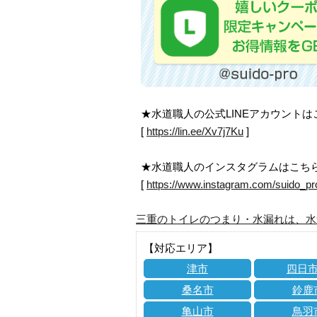
★水道職人の公式LINEアカウント
[
https://lin.ee/Xv7j7Ku
]
★水道職人のインスタグラムはこち
[
https://www.instagram.com/suido_pr
三重のトイレのつまり・水漏れは、水
【対応エリア】
津市
四日
桑名市
鈴鹿
亀山市
鳥羽