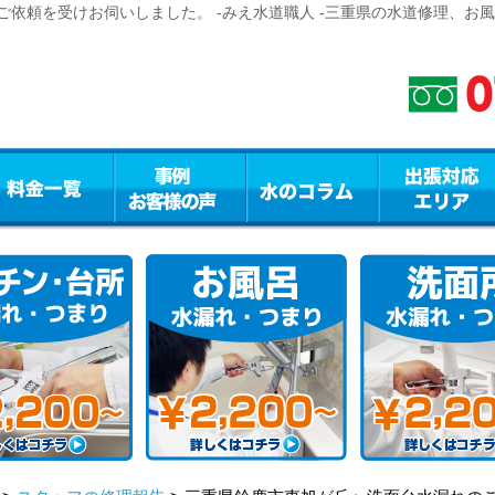
依頼を受けお伺いしました。 -みえ水道職人 -三重県の水道修理、お