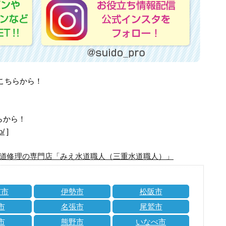
はこちらから！
らから！
o/
]
道修理の専門店「みえ水道職人（三重水道職人）」
市市
伊勢市
松阪市
市
名張市
尾鷲市
市
熊野市
いなべ市