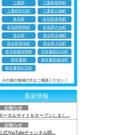
三重郡
三重郡菰野町
三重郡朝日町
三重郡川越町
多気郡
多気郡多気町
多気郡明和町
多気郡大台町
度会郡
度会郡玉城町
度会郡度会町
度会郡大紀町
度会郡南伊勢町
北牟婁郡紀北町
南牟婁郡
南牟婁郡御浜町
南牟婁郡紀宝町
その他の地域の方もご相談ください！
最新情報
お知らせ
ポータルサイトをオープンしまし...
お知らせ
公式YouTubeチャンネル開...