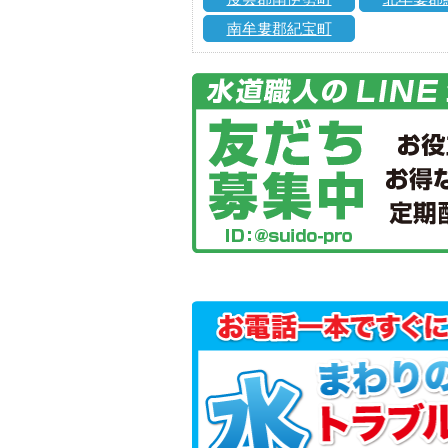
南牟婁郡紀宝町