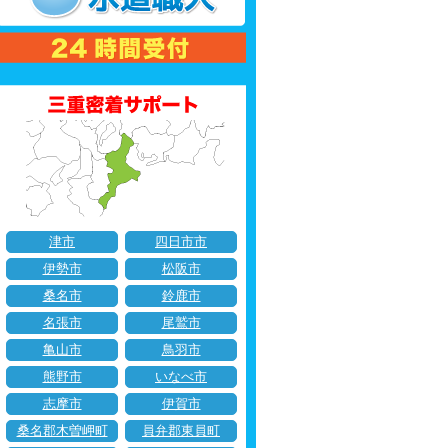
津市
四日市市
伊勢市
松阪市
桑名市
鈴鹿市
名張市
尾鷲市
亀山市
鳥羽市
熊野市
いなべ市
志摩市
伊賀市
桑名郡木曽岬町
員弁郡東員町