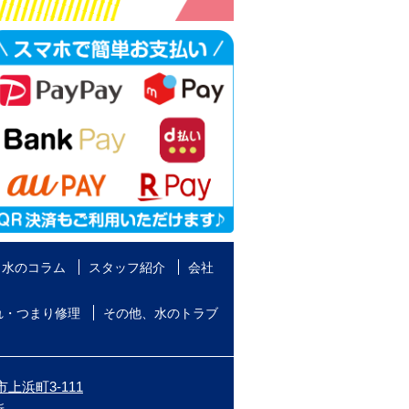
水のコラム
スタッフ紹介
会社
れ・つまり修理
その他、水のトラブ
上浜町3-111