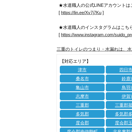
★水道職人の公式LINEアカウント
[
https://lin.ee/Xv7j7Ku
]
★水道職人のインスタグラムはこち
[
https://www.instagram.com/suido_pr
三重のトイレのつまり・水漏れは、水
【対応エリア】
津市
四日
桑名市
鈴鹿
亀山市
鳥羽
志摩市
伊賀
三重郡
三重郡
多気郡
多気郡
度会郡
度会郡
度会郡南伊勢町
北牟婁郡