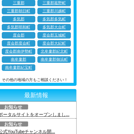
三重郡
三重郡菰野町
三重郡朝日町
三重郡川越町
多気郡
多気郡多気町
多気郡明和町
多気郡大台町
度会郡
度会郡玉城町
度会郡度会町
度会郡大紀町
度会郡南伊勢町
北牟婁郡紀北町
南牟婁郡
南牟婁郡御浜町
南牟婁郡紀宝町
その他の地域の方もご相談ください！
最新情報
お知らせ
ポータルサイトをオープンしまし...
お知らせ
公式YouTubeチャンネル開...