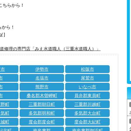
はこちらから！
らから！
o/
]
道修理の専門店「みえ水道職人（三重水道職人）」
市市
伊勢市
松阪市
市
名張市
尾鷲市
市
熊野市
いなべ市
市
桑名郡木曽岬町
員弁郡東員町
菰野町
三重郡朝日町
三重郡川越町
多気町
多気郡明和町
多気郡大台町
玉城町
度会郡度会町
度会郡大紀町
紀北町
南牟婁郡
南牟婁郡御浜町